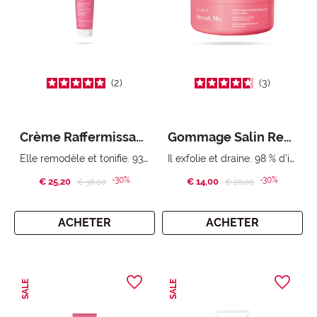
2
3
Crème Raffermissante et Amincissante Re-Shape My Body
Gommage Salin Remodelant Scrub Me
Elle remodèle et tonifie. 93% d’ingrédients d’origine naturelle
Il exfolie et draine. 98 % d’ingrédients d’origine naturelle
-30%
-30%
€ 25,20
Price reduced from
to
€ 14,00
Price reduced from
to
€ 36,00
€ 20,00
ACHETER
ACHETER
SALE
SALE