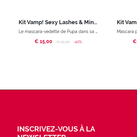
Kit Vamp! Sexy Lashes & Mini Multiplay
Le mascara-vedette de Pupa dans sa version sexy. Crayon pour les yeux à triple usage : eyeliner, kajal et ombre à paupières.Pochette à main
€ 15,00
€
Price reduced from
to
€ 25,00
-40%
INSCRIVEZ-VOUS À LA