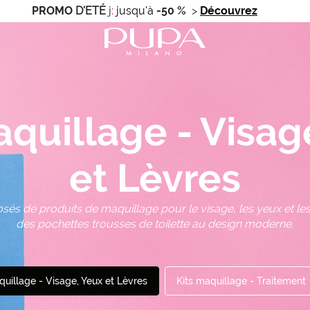
PROMO
D'ETÉ
j
:
jusqu'à
-50 %
>
Découvrez
aquillage - Visag
et Lèvres
és de produits de maquillage pour le visage, les yeux et le
des pochettes trousses de toilette au design moderne.
quillage - Visage, Yeux et Lèvres
Kits maquillage - Traitement