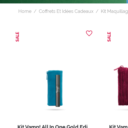
Home
Coffrets Et Idées Cadeaux
Kit Maquilla
SALE
SALE
Kit Vamp! All In One Gold Edition