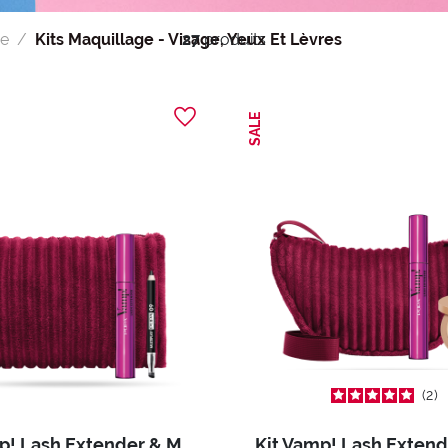
ge
Kits Maquillage - Visage, Yeux Et Lèvres
27
produits
SALE
2
Kit Vamp! Lash Extender & Mini Multiplay