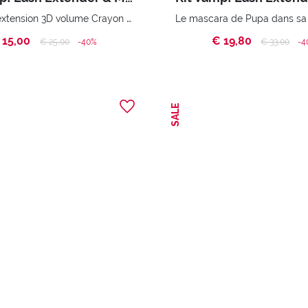
Mascara extension 3D volume Crayon pour les yeux triple usage : eyeliner, ombre à paupières, kajal Sacoche pratique
 15,00
€ 19,80
Price reduced from
to
Price reduc
to
€ 25,00
-40%
€ 33,00
-4
SALE