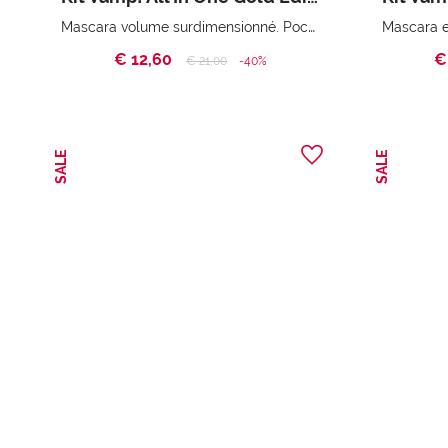
Mascara volume surdimensionné. Pochette essentielle
€ 12,60
€
Price reduced from
to
€ 21,00
-40%
SALE
SALE