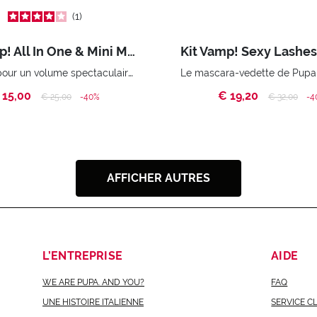
1
Kit Vamp! All In One & Mini Multiplay
Mascara pour un volume spectaculaire, avec un soin fortifiant. Crayon « special size » pour les yeux à triple usage : eyeliner, kajal et ombre à paupières.Sac pratique
 15,00
€ 19,20
Price reduced from
to
Price reduc
to
€ 25,00
-40%
€ 32,00
-4
AFFICHER AUTRES
L’ENTREPRISE
AIDE
WE ARE PUPA. AND YOU?
FAQ
UNE HISTOIRE ITALIENNE
SERVICE C