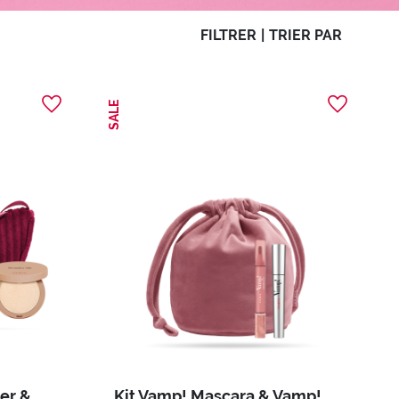
FILTRER
|
TRIER PAR
SALE
Kit Vamp! Lash Extender & Wonder Me Glow
Kit Vamp! Mascara & Vamp! Marker Duo