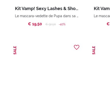
Kit Vamp! Sexy Lashes & Shock Plump
Le mascara-vedette de Pupa dans sa version sexy et brillant à lèvres Shock Plump
€ 19,50
€
Price reduced from
to
€ 32,50
-40%
SALE
SALE