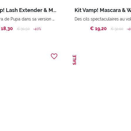
Kit Vamp! Lash Extender & Miss Pupa Gloss
Le mascara de Pupa dans sa version Extender et Miss Pupa Gloss
 18,30
€ 19,20
Price reduced from
to
Price reduc
to
€ 30,50
-40%
€ 32,00
-4
SALE