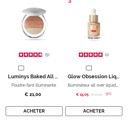
5
1
Luminys Baked All Over Poudre Fard Illuminante
Glow Obsession Liquid Highlighter
Illuminateur all over liquide effet métallisé.
Poudre-fard illuminante.
€ 21,00
-30%
€ 15,05
Price reduced from
to
€ 21,50
ACHETER
ACHETER