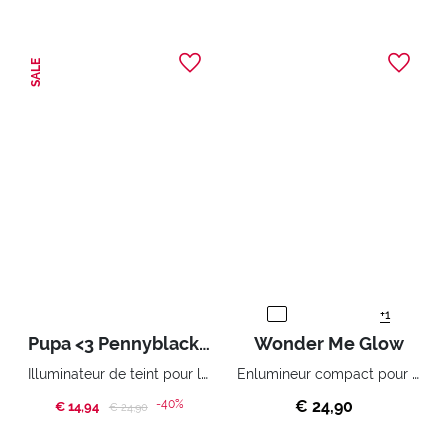
SALE
+1
Pupa <3 Pennyblack - Illuminateur de teint pour le visage
Wonder Me Glow
Illuminateur de teint pour le visage
Enlumineur compact pour le visage zéro effet poudre
-40%
€ 24,90
€ 14,94
Price reduced from
to
€ 24,90