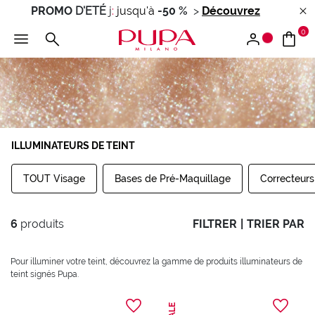
PROMO
D'ETÉ
j
:
jusqu'à
-50 %
>
Découvrez
0
ILLUMINATEURS DE TEINT
TOUT Visage
Bases de Pré-Maquillage
Correcteurs
6
produits
FILTRER
|
TRIER PAR
Pour illuminer votre teint, découvrez la gamme de produits illuminateurs de
teint signés Pupa.
SALE