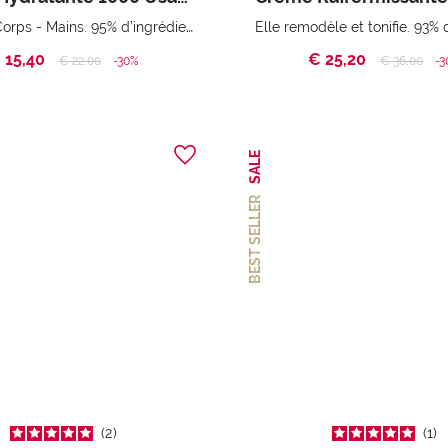
Visage - Corps - Mains. 95% d’ingrédients d’origine naturelle
 15,40
€ 25,20
Price reduced from
to
Price reduc
to
€ 22,00
-30%
€ 36,00
-3
SALE
BEST SELLER
2
1