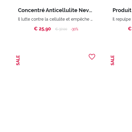
Concentré Anticellulite Never Again
Il lutte contre la cellulite et empêche sa réapparition. 93% d’ingrédients d’origine naturelle
€ 25,90
€
Price reduced from
to
€ 37,00
-30%
SALE
SALE