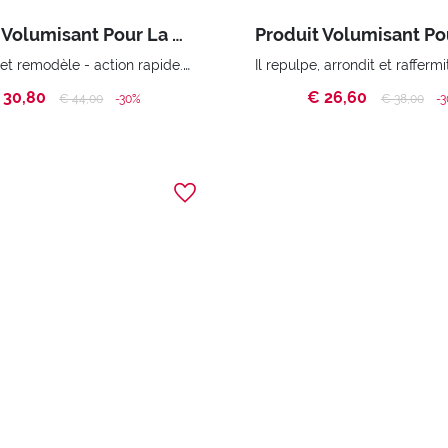
Produit Volumisant Pour La Poitrine À Action Rapide Push Me Up #Fast
Il repulpe et remodèle - action rapide. 86% d’ingrédients d’origine naturelle
 30,80
€ 26,60
Price reduced from
to
Price reduc
to
€ 44,00
-30%
€ 38,00
-