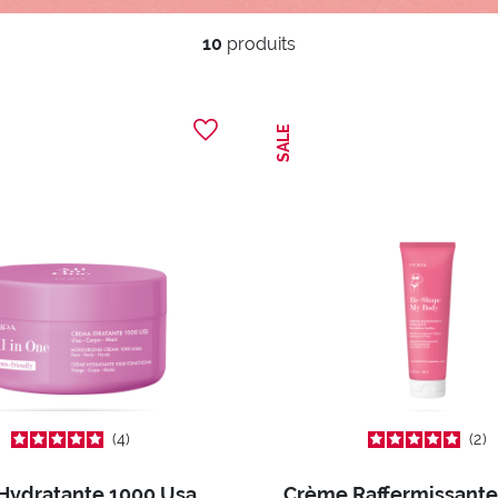
10
produits
SALE
4
2
Crème Hydratante 1000 Usages All In One