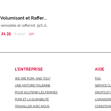
Produit Volumisant et Raffermissant Pour la Poitrine Push Me Up 75 ml
Il repulpe, remodèle et raffermit. 91% d’ingrédients d’origine naturelle
 21,35
Price reduced from
to
€ 30,50
-30%
L’ENTREPRISE
AIDE
WE ARE PUPA. AND YOU?
FAQ
UNE HISTOIRE ITALIENNE
SERVICE C
POUR SOUTENIR LES FEMMES
DROITS ET
PUPA ET LA DURABILITÉ
LIVRAISON
TRAVAILLER AVEC NOUS
CONDITIO