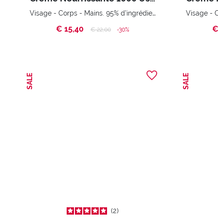
Visage - Corps - Mains. 95% d’ingrédients d’origine naturelle
€ 15,40
€
Price reduced from
to
€ 22,00
-30%
SALE
SALE
2