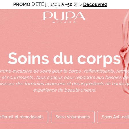
PROMO
D'ETÉ
j
:
jusqu'à
-50 %
>
Découvrez
Soins du corps
me exclusive de soins pour le corps : raffermissants, remo
nts et nourrissants ; tous conçus pour répondre aux besoins de
oisissez des formules avancées et des ingrédients de haute qu
expérience de beauté unique.
affermit et rémodelants
Soins Volumisants
Soins Anti-cell