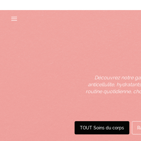
Découvrez notre gam
anticellulite, hydrata
routine quotidienne, ch
TOUT Soins du corps
R