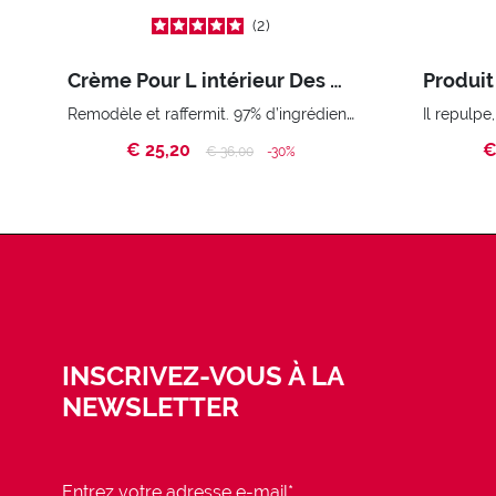
2
Crème Pour L intérieur Des Bras Re-Shape My Arms
Remodèle et raffermit. 97% d’ingrédients d’origine naturelle
€ 25,20
€
Price reduced from
to
€ 36,00
-30%
INSCRIVEZ-VOUS À LA
NEWSLETTER