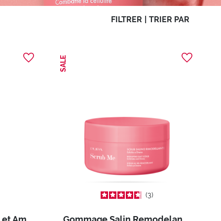
FILTRER
|
TRIER PAR
SALE
3
Crème Raffermissante et Amincissante Re-Shape My Body
Gommage Salin Remodelant Scrub Me