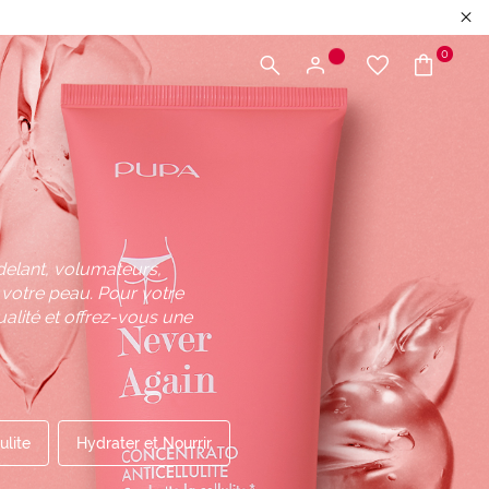
0
delant, volumateurs,
 votre peau. Pour votre
alité et offrez-vous une
ulite
Hydrater et Nourrir