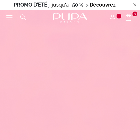
PROMO
D'ETÉ
j
:
jusqu'à
-50 %
>
Découvrez
0