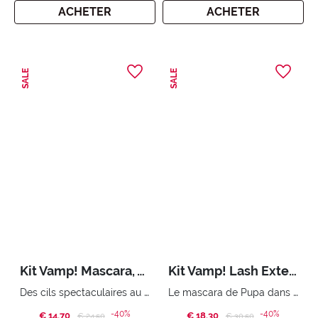
ACHETER
ACHETER
SALE
SALE
Kit Vamp! Mascara, Tweezers & Mirror
Kit Vamp! Lash Extender & Miss Pupa Gloss
Des cils spectaculaires au volume surdimensionné. Pinceau à Epiler Sourcils Miroir au design compact
Le mascara de Pupa dans sa version Extender et Miss Pupa Gloss
-40%
-40%
€ 14,70
Price reduced from
to
€ 18,30
Price reduced from
to
€ 24,50
€ 30,50