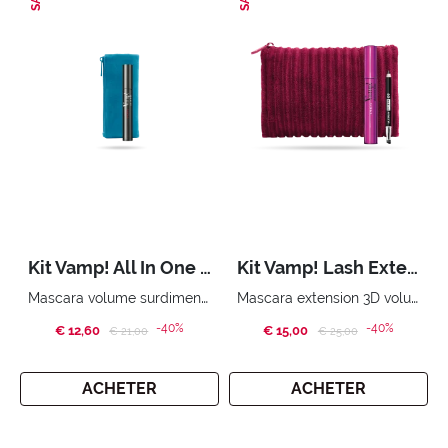
Kit Vamp! All In One Gold Edition
Kit Vamp! Lash Extender & Mini Multiplay
Mascara volume surdimensionné. Pochette essentielle
Mascara extension 3D volume Crayon pour les yeux triple usage : eyeliner, ombre à paupières, kajal Sacoche pratique
-40%
-40%
€ 12,60
Price reduced from
to
€ 15,00
Price reduced from
to
€ 21,00
€ 25,00
ACHETER
ACHETER