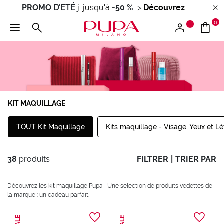
PROMO
D'ETÉ
j
:
jusqu'à
-50 %
>
Découvrez
0
KIT MAQUILLAGE
TOUT Kit Maquillage
Kits maquillage - Visage, Yeux et L
38
produits
FILTRER
|
TRIER PAR
Découvrez les kit maquillage Pupa ! Une sélection de produits vedettes de
la marque : un cadeau parfait.
SALE
SALE