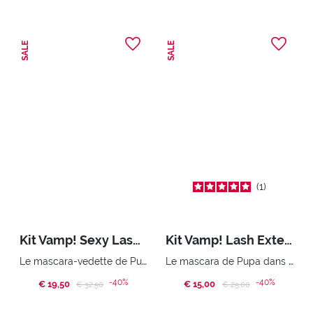
SALE
SALE
1
Kit Vamp! Sexy Lashes & Shock Plump
Kit Vamp! Lash Extender & Wand Eraser
Le mascara-vedette de Pupa dans sa version sexy et brillant à lèvres Shock Plump
Le mascara de Pupa dans sa version Extender.Il démaquille le visage, les yeux et les lèvres.
-40%
-40%
€ 19,50
Price reduced from
to
€ 15,00
Price reduced from
to
€ 32,50
€ 25,00