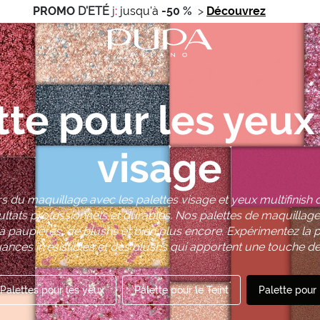
PROMO
D'ETÉ
j
:
jusqu'à
-50 %
>
Découvrez
tte pour les yeux 
visage
s du maquillage avec les palettes visage et yeux multifinish
ultats professionnels et durables. Nos palettes de maquillage
 paupières, de blushs et bien plus encore. Expérimentez la 
nces irrésistibles et des blushs qui apportent une touche de
Palettes pour les yeux
Palette pour le Teint
Palette pour 