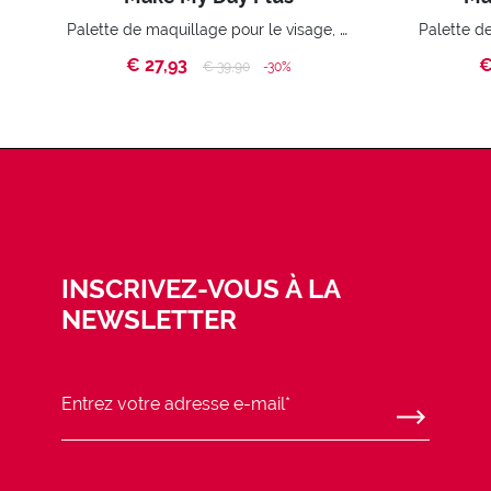
Palette de maquillage pour le visage, les yeux et les lèvres.
€ 27,93
€
Price reduced from
to
€ 39,90
-30%
INSCRIVEZ-VOUS À LA
NEWSLETTER