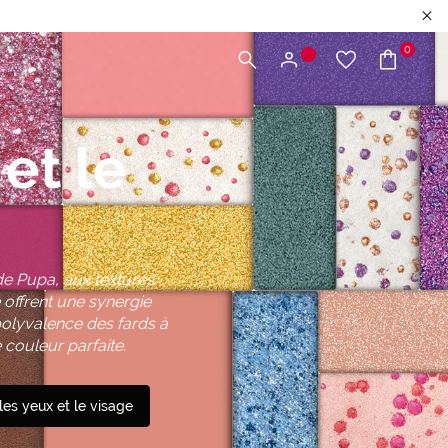
0
et le
 de Pupa, aux textures
 offrent une synergie
polyvalence des fards à
 couleur parfaite.
les yeux et le visage