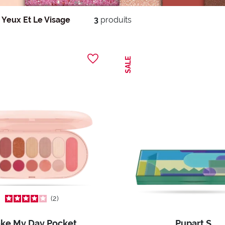
 Yeux Et Le Visage
3
produits
SALE
2
ke My Day Pocket
Pupart S