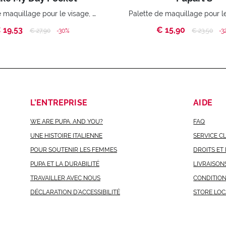
Palette de maquillage pour le visage, les yeux et les lèvres.
 19,53
€ 15,90
Price reduced from
to
Price reduc
to
€ 27,90
-30%
€ 23,50
-3
L’ENTREPRISE
AIDE
WE ARE PUPA. AND YOU?
FAQ
UNE HISTOIRE ITALIENNE
SERVICE C
POUR SOUTENIR LES FEMMES
DROITS ET
PUPA ET LA DURABILITÉ
LIVRAISON
TRAVAILLER AVEC NOUS
CONDITIO
DÉCLARATION D’ACCESSIBILITÉ
STORE LO