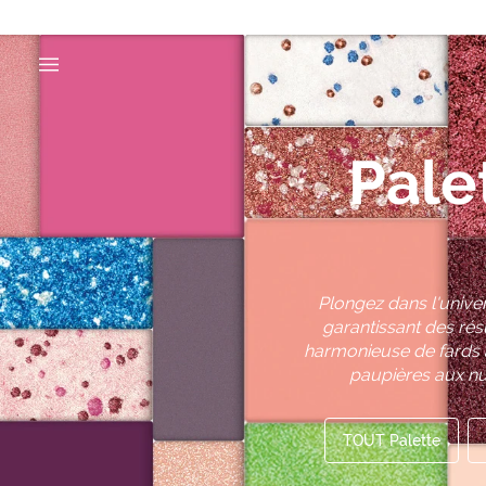
Pale
Plongez dans l'univer
garantissant des rés
harmonieuse de fards à
paupières aux nua
TOUT Palette