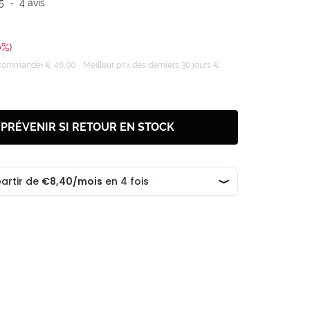
5
-
4
avis
0%)
recommandé) € 48,00
Meilleur prix des derniers 30 jours €
 PRÉVENIR SI RETOUR EN STOCK