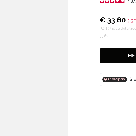
4.8
/
€ 33,60
(-3
PDR (Prix au détail 
33,60
ME