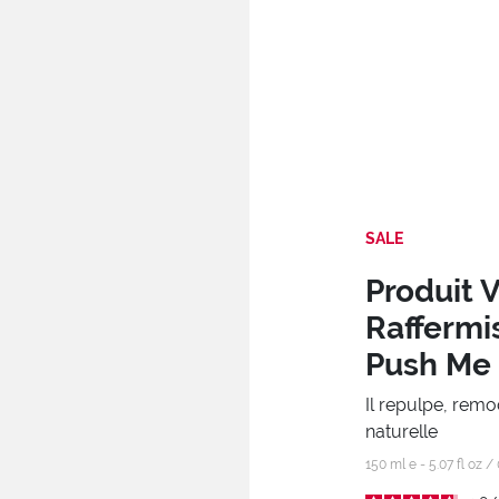
SALE
Produit 
Raffermis
Push Me 
Il repulpe, remod
naturelle
150 ml e - 5.07 fl oz /