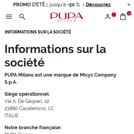
PROMO
D'ETÉ
j
:
jusqu'à
-50 %
>
Découvrez
0
INFORMATIONS SUR LA SOCIÉTÉ
Informations sur la
société
PUPA Milano est une marque de Micys Company
S.p.A.
Siège opérationnel:
Via A. De Gasperi, 22
23880 Casatenovo, LC
ITALIE
Notre branche française: