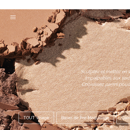
Sculptez et mettez en 
impalpables aux text
Choisissez parmi poudr
TOUT Visage
Bases de Pré-Maquillage
Corr