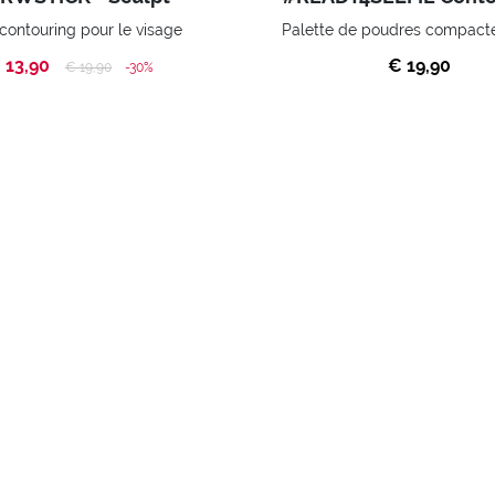
 contouring pour le visage
 13,90
€ 19,90
Price reduced from
to
€ 19,90
-30%