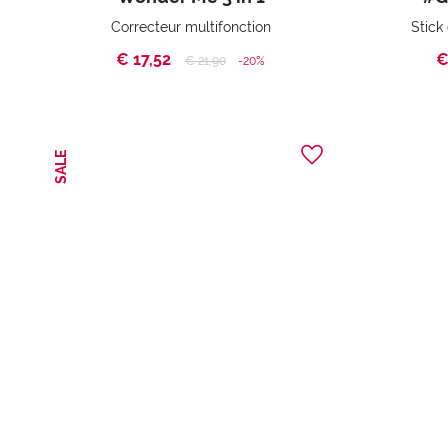
Correcteur multifonction
Stick
€ 17,52
€
Price reduced from
to
€ 21,90
-20%
SALE