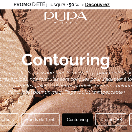
PROMO
D'ETÉ
j
:
jusqu'à
-50 %
>
Découvrez
Contouring
valeur les traits du visage avec le maquillage pour contouri
ures liquides, nos formules sont conçues pour s’adapter à to
es bronzantes, palettes et autres produits, pour un contouri
défini, idéal pour un maquillage toujours impeccable !
ecteurs
Fonds de Teint
Contouring
Crèmes BB