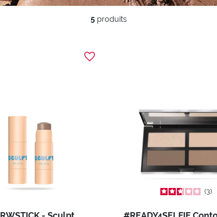
5
produits
3
RWSTICK - Sculpt