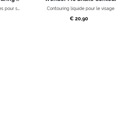
Palette de poudres compactes pour sculpter et illuminer le visage.
Contouring liquide pour le visage
€ 20,90