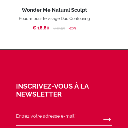
Wonder Me Natural Sculpt
Poudre pour le visage Duo Contouring
€ 18,80
Price reduced from
to
€ 23,50
-20%
INSCRIVEZ-VOUS À LA
NEWSLETTER