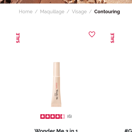
Home
Maquillage
Visage
Contouring
SALE
SALE
6
Wonder Me 3 in 1
#G