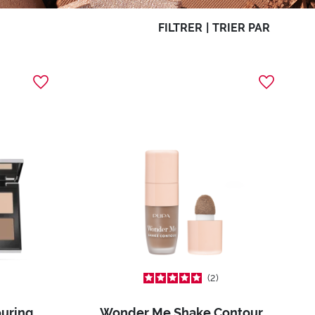
FILTRER
|
TRIER PAR
2
#READY4SELFIE Contouring & Strobing Powder Palette
Wonder Me Shake Contour