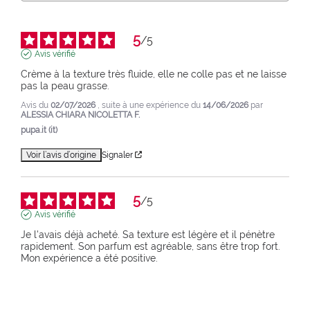
5
/
5
Avis vérifié
Crème à la texture très fluide, elle ne colle pas et ne laisse 
pas la peau grasse.
Avis du
02/07/2026
, suite à une expérience du
14/06/2026
par
ALESSIA CHIARA NICOLETTA F.
pupa.it (it)
Voir l’avis d’origine
Signaler
5
/
5
Avis vérifié
Je l'avais déjà acheté. Sa texture est légère et il pénètre 
rapidement. Son parfum est agréable, sans être trop fort. 
Mon expérience a été positive.
Avis du
30/07/2025
, suite à une expérience du
10/07/2025
par
FEDERICA M.
pupa.it (it)