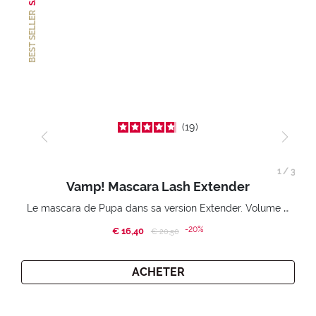
BEST SELLER
19
1
/
3
Vamp! Mascara Lash Extender
Le mascara de Pupa dans sa version Extender. Volume extension 3D. Des cils amplifiés et liftés à l’infini.
-20%
€ 16,40
Price reduced from
to
€ 20,50
ACHETER