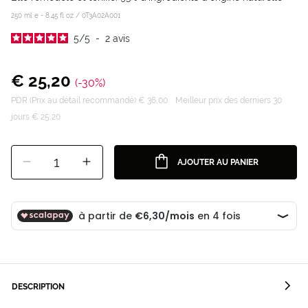
250 ml e - 8.45 fl oz /
0T3A02A001
5
/
5
-
2
avis
€ 25,20
(-30%)
PDR (Prix au détail recommandé) € 36,00
Meilleur prix des derniers 30
jours € 25,20
1
AJOUTER AU PANIER
DESCRIPTION