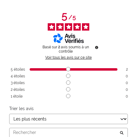
5
/
5
Basé sur
2
avis soumis à un
contrôle
Voir tous les avis sur ce site
5
étoiles
2
4
étoiles
0
3
étoiles
0
2
étoiles
0
1
étoile
0
Trier les avis