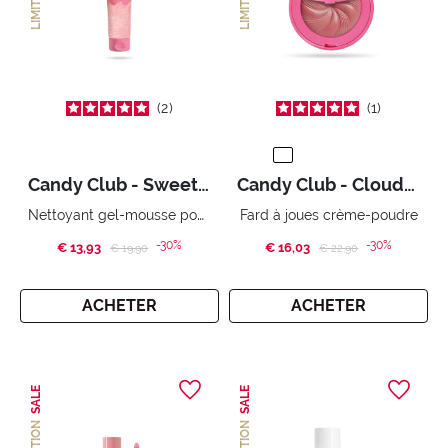
2
1
Candy Club - Sweet Jelly
Candy Club - Cloudy Candy
Nettoyant gel-mousse pour le visage
Fard à joues crème-poudre
-30%
-30%
€ 13,93
Price reduced from
to
€ 16,03
Price reduced from
to
€ 19,90
€ 22,90
ACHETER
ACHETER
SALE
SALE