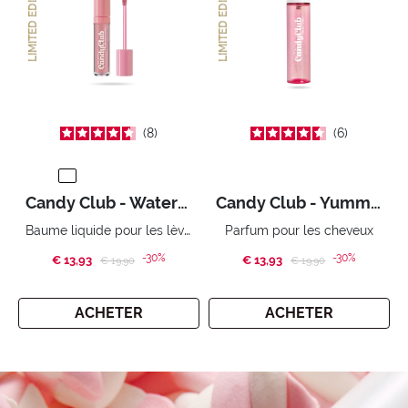
LIMITED EDITION
LIMITED EDITION
8
6
Candy Club - WateryMallow
Candy Club - Yummy Yummy
Baume liquide pour les lèvres
Parfum pour les cheveux
-30%
-30%
€ 13,93
Price reduced from
to
€ 13,93
Price reduced from
to
€ 19,90
€ 19,90
ACHETER
ACHETER