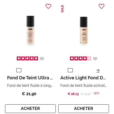
SALE
5
5
+6
Fond De Teint Ultra Lissant
Active Light Fond De Teint Fluide
Fond de teint fluide à longue tenue pour une peau lisse.
Fond de teint fluide activateur de lumière. Une peau parfaite et lumineuse.
€ 21,90
-30%
€ 18,13
Price reduced from
to
€ 25,90
ACHETER
ACHETER