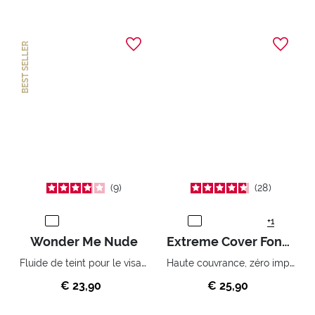
BEST SELLER
9
28
+1
Wonder Me Nude
Extreme Cover Fond de Teint
Fluide de teint pour le visage perfection instantanée
Haute couvrance, zéro imperfection.
€ 23,90
€ 25,90