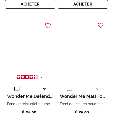
ACHETER
ACHETER
7
+2
+2
Wonder Me Defender SPF 50
Wonder Me Matt Foundation
Fond de teint effet baume Haute protection et légèreté
Fond de teint en poudre effet matte
€ 25,90
€ 25,90