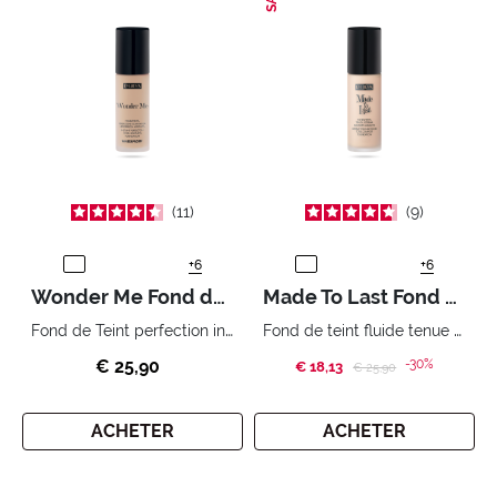
11
9
+6
+6
Wonder Me Fond de Teint Fluide
Made To Last Fond De Teint
Fond de Teint perfection instantanée légèreté absolue résistant à l’eau.
Fond de teint fluide tenue extrême et confort absolu.
€ 25,90
-30%
€ 18,13
Price reduced from
to
€ 25,90
ACHETER
ACHETER