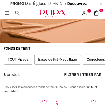
PROMO
D'ETÉ
j
:
jusqu'à
-50 %
>
Découvrez
0
FONDS DE TEINT
TOUT Visage
Bases de Pré-Maquillage
Correcteurs
8
produits
FILTRER
|
TRIER PAR
Choisissez le meilleur des fonds de teint Pupa pour vous assurer un teint
zéro défaut.
SALE