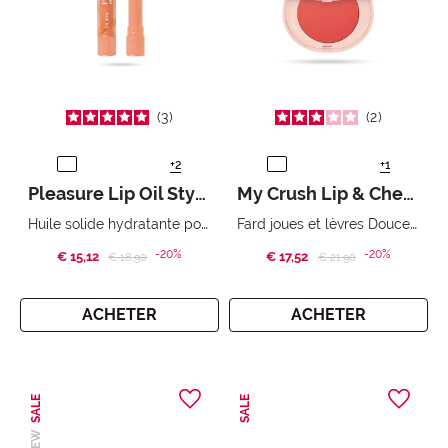
3
2
+2
+1
Pleasure Lip Oil Stylo
My Crush Lip & Cheek
Huile solide hydratante pour les lèvres.
Fard joues et lèvres Douceur irrésistible
-20%
-20%
€ 15,12
Price reduced from
to
€ 17,52
Price reduced from
to
€ 18,90
€ 21,90
ACHETER
ACHETER
SALE
SALE
NEW