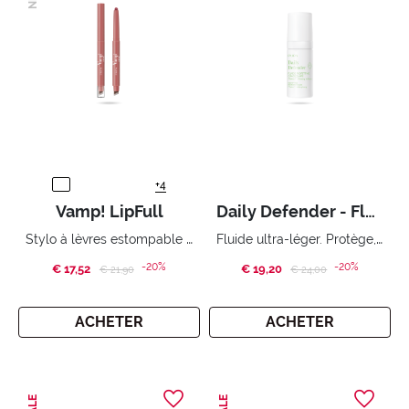
+4
Vamp! LipFull
Daily Defender - Fluide Protecteur Matifiant
Stylo à lèvres estompable à effet volumisant
Fluide ultra-léger. Protège, hydrate et matifie. SPF 50.
-20%
-20%
€ 17,52
Price reduced from
to
€ 19,20
Price reduced from
to
€ 21,90
€ 24,00
ACHETER
ACHETER
SALE
SALE