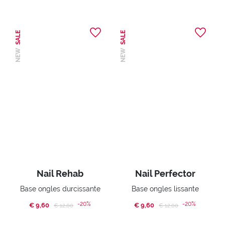
SALE
SALE
NEW
NEW
Nail Rehab
Nail Perfector
Base ongles durcissante
Base ongles lissante
-20%
-20%
€ 9,60
Price reduced from
to
€ 9,60
Price reduced from
to
€ 12,00
€ 12,00