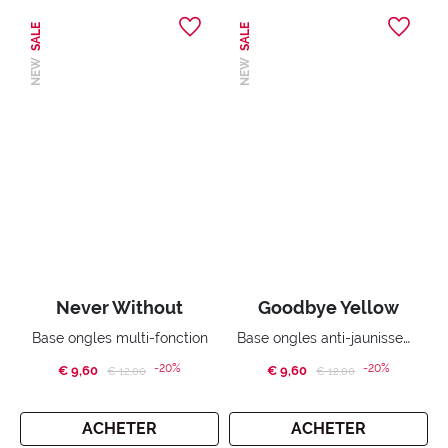
SALE
SALE
NEW
NEW
Never Without
Goodbye Yellow
Base ongles anti-jaunissement
Base ongles multi-fonction
-20%
-20%
€ 9,60
Price reduced from
to
€ 9,60
Price reduced from
to
€ 12,00
€ 12,00
ACHETER
ACHETER