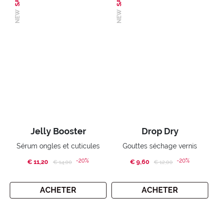
NEW
NEW
Jelly Booster
Drop Dry
Sérum ongles et cuticules
Gouttes séchage vernis
-20%
-20%
€ 11,20
Price reduced from
to
€ 9,60
Price reduced from
to
€ 14,00
€ 12,00
ACHETER
ACHETER