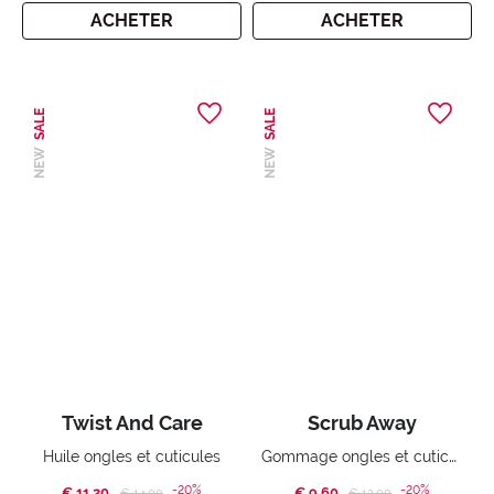
ACHETER
ACHETER
SALE
SALE
NEW
NEW
Twist And Care
Scrub Away
Gommage ongles et cuticules
Huile ongles et cuticules
-20%
-20%
€ 11,20
Price reduced from
to
€ 9,60
Price reduced from
to
€ 14,00
€ 12,00