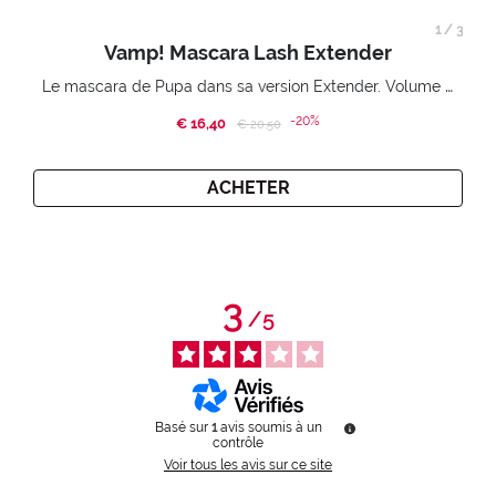
1
/
3
Vamp! Mascara Lash Extender
Le mascara de Pupa dans sa version Extender. Volume extension 3D. Des cils amplifiés et liftés à l’infini.
-20%
€ 16,40
Price reduced from
to
€ 20,50
ACHETER
3
/
5
Basé sur
1
avis soumis à un
contrôle
Voir tous les avis sur ce site