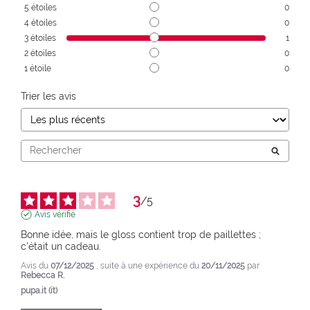
5
étoiles
0
4
étoiles
0
3
étoiles
1
2
étoiles
0
1
étoile
0
Trier les avis
3
/
5
Avis vérifié
Bonne idée, mais le gloss contient trop de paillettes ; 
c'était un cadeau.
Avis du
07/12/2025
, suite à une expérience du
20/11/2025
par
Rebecca R.
pupa.it (it)