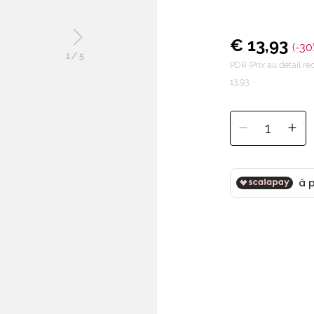
€ 13,93
(-30
1
/
5
PDR (Prix au détail 
13,93
1