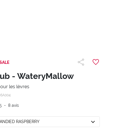
SALE
ub - WateryMallow
our les lèvres
56A004
5
-
8
avis
CANDIED RASPBERRY