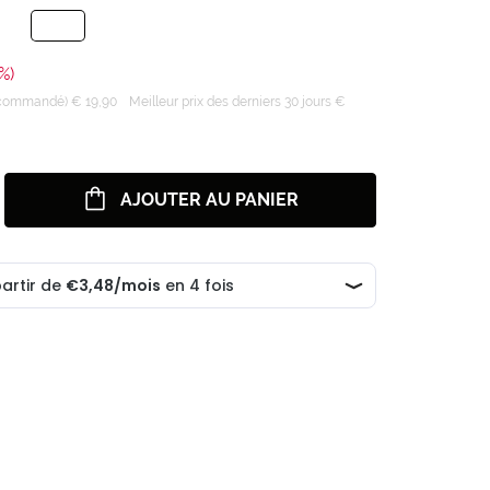
%)
recommandé) € 19,90
Meilleur prix des derniers 30 jours €
AJOUTER AU PANIER