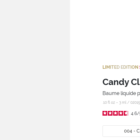
LIMITED EDITION
Candy Cl
Baume liquide p
.10 fl oz – 3 ml /
0201
4.6
/
004 - 