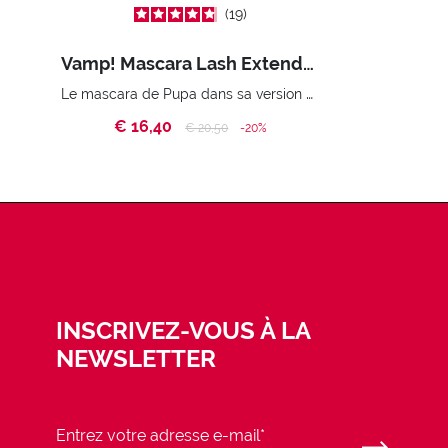
19
Vamp! Mascara Lash Extender
Le mascara de Pupa dans sa version Extender. Volume extension 3D. Des cils amplifiés et liftés à l’infini.
€ 16,40
Price reduced from
to
€ 20,50
-20%
INSCRIVEZ-VOUS À LA
NEWSLETTER