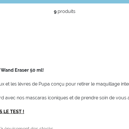
9
produits
…
Wand Eraser 50 ml!
ux et les lèvres de Pupa conçu pour retirer le maquillage int
ard avec nos mascaras iconiques et de prendre soin de vous a
S LE TEST !
’à épuisement des stocks.