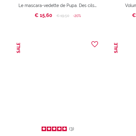
Le mascara-vedette de Pupa. Des cils spectaculaires au volume surdimensionné. La meilleure vente en magasin de beauté.
Volum
€ 15,60
€
Price reduced from
to
€ 19,50
-20%
SALE
SALE
3