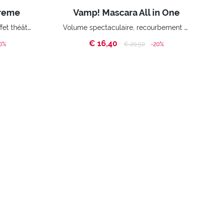
treme
Vamp! Mascara All in One
Volume extrême immédiat. Effet théâtral.
Volume spectaculaire, recourbement parfait, longueur inimitable. Avec soin fortifiant.
€ 16,40
ed from
Price reduced from
to
0%
€ 20,50
-20%