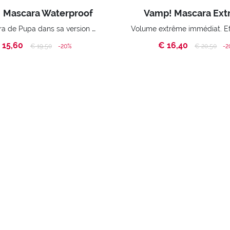
 Mascara Waterproof
Vamp! Mascara Ex
Le mascara de Pupa dans sa version waterproof.
 15,60
€ 16,40
Price reduced from
to
Price reduc
to
€ 19,50
-20%
€ 20,50
-2