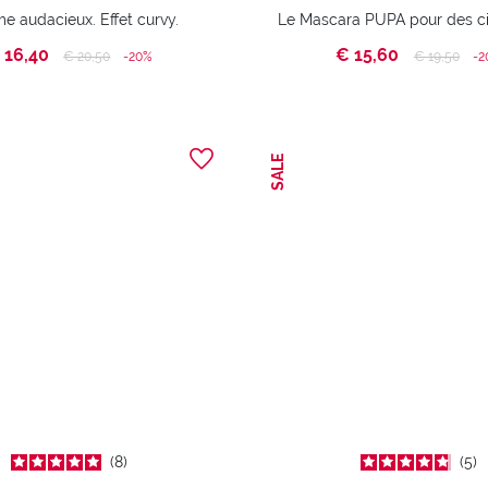
e audacieux. Effet curvy.
 16,40
€ 15,60
Price reduced from
to
Price reduc
to
€ 20,50
-20%
€ 19,50
-2
SALE
8
5