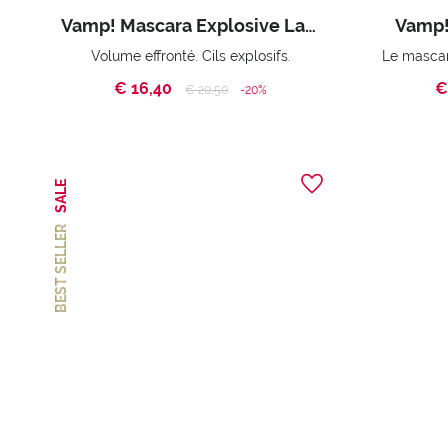
Vamp! Mascara Explosive Lashes
Vamp!
Volume effronté. Cils explosifs.
€ 16,40
€
Price reduced from
to
€ 20,50
-20%
SALE
BEST SELLER