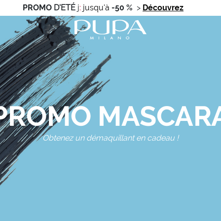
PROMO
D'ETÉ
j
:
jusqu'à
-50 %
>
Découvrez
PROMO MASCAR
Obtenez un démaquillant en cadeau !