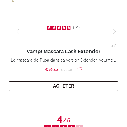
19
1
/
3
Vamp! Mascara Lash Extender
Le mascara de Pupa dans sa version Extender. Volume extension 3D. Des cils amplifiés et liftés à l’infini.
-20%
€ 16,40
Price reduced from
to
€ 20,50
ACHETER
4
/
5