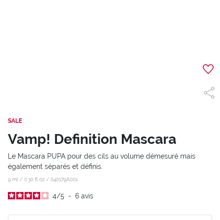
SALE
Vamp! Definition Mascara
Le Mascara PUPA pour des cils au volume démesuré mais
également séparés et définis.
9 ml / 0.30 fl oz /
040179A001
4
/
5
-
6
avis