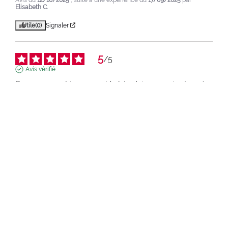
Elisabeth C.
Utile
(0)
Signaler
5
/
5
Avis vérifié
Ce mascara est incomparable ! Je n'ai encore rien trouvé 
d'aussi bien. Il tient parfaitement, la couleur est intense, 
mes cils paraissent plus épais… et son prix est abordable. 
J'en ai acheté deux car il est introuvable en magasin. C'est 
un vrai succès !
Avis du
11/04/2025
, suite à une expérience du
10/03/2025
par
Chiara
S.
pupa.it (it)
Voir l’avis d’origine
Signaler
1