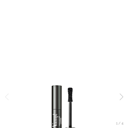
1
/
4