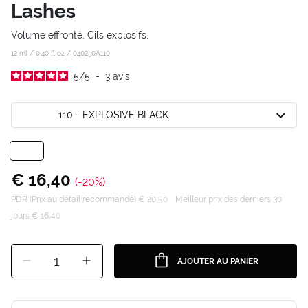
Lashes
Volume effronté. Cils explosifs.
12 ml / 0.40 fl oz /
040250A110
5
/
5
-
3
avis
110 - EXPLOSIVE BLACK
€ 16,40
(-20%)
PDR (Prix au détail recommandé) € 20,50
Meilleur prix des derniers 30
jours € 16,40
1
AJOUTER AU PANIER