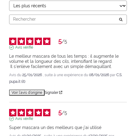
5
/
5
Avis vérifié
Le meilleur mascara de tous les temps : il augmente le 
volume et la longueur des cils, intensifiant le regard.

 Il s'enlève facilement avec un simple démaquillant.
Avis du
25/01/2026
, suite à une expérience du
08/01/2026
par
C.S.
pupa.it (it)
Voir l’avis d’origine
Signaler
5
/
5
Avis vérifié
Super mascara un des meilleurs que j’ai utilisé
Avis du
12/10/2025
, suite à une expérience du
17/09/2025
par