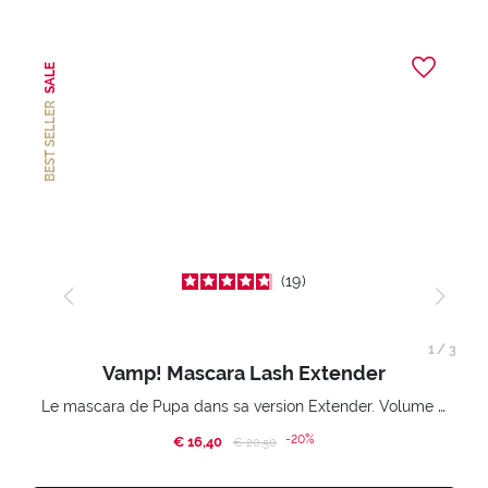
SALE
BEST SELLER
19
1
/
3
Vamp! Mascara Lash Extender
Le mascara de Pupa dans sa version Extender. Volume extension 3D. Des cils amplifiés et liftés à l’infini.
-20%
€ 16,40
Price reduced from
to
€ 20,50