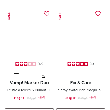
SALE
SALE
12
4
+5
Vamp! Marker Duo
Fix & Care
Feutre à lèvres & Brillant-Huile à lèvres
Spray fixateur de maquillage pour le visage
-20%
-20%
€ 19,12
Price reduced from
to
€ 15,12
Price reduced from
to
€ 23,90
€ 18,90