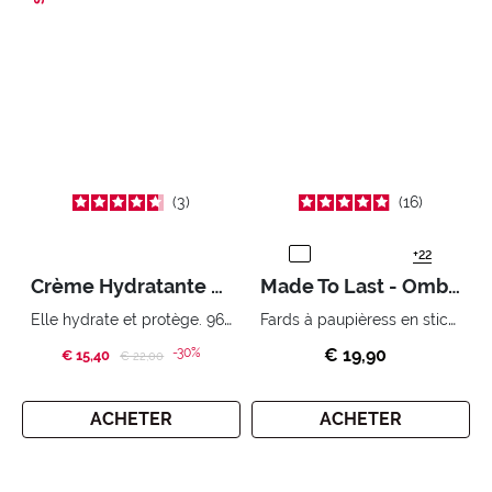
3
16
+22
Crème Hydratante Prébiotique Skin Rehab
Made To Last - Ombre à Paupières en Stick
Elle hydrate et protège. 96 % d’ingrédients d’origine naturelle
Fards à paupièress en stick tenue extrême.
-30%
€ 19,90
€ 15,40
Price reduced from
to
€ 22,00
ACHETER
ACHETER