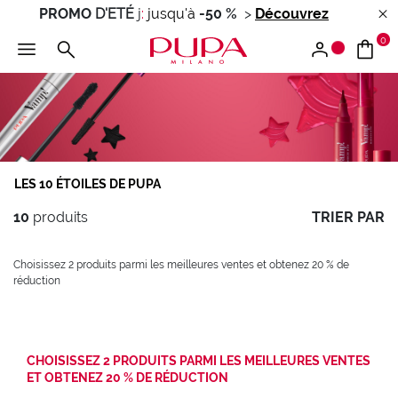
PROMO
D'ETÉ
j
:
jusqu'à
-50 %
>
Découvrez
0
LES 10 ÉTOILES DE PUPA
10
produits
TRIER PAR
Choisissez 2 produits parmi les meilleures ventes et obtenez 20 % de
réduction
CHOISISSEZ 2 PRODUITS PARMI LES MEILLEURES VENTES
ET OBTENEZ 20 % DE RÉDUCTION