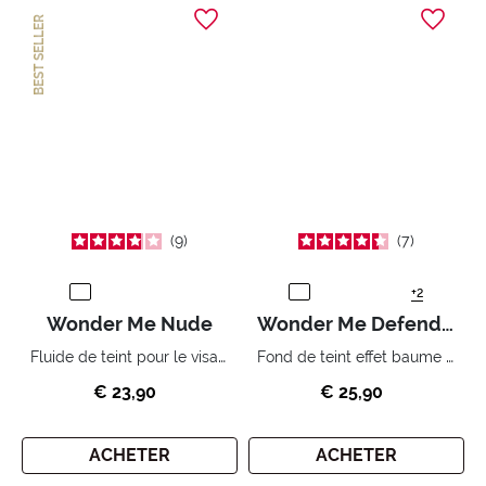
BEST SELLER
9
7
+2
Wonder Me Nude
Wonder Me Defender SPF 50
Fluide de teint pour le visage perfection instantanée
Fond de teint effet baume Haute protection et légèreté
€ 23,90
€ 25,90
ACHETER
ACHETER