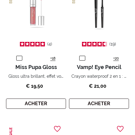
4
19
+18
+20
Miss Pupa Gloss
Vamp! Eye Pencil
Gloss ultra brillant, effet volume immédiat.
Crayon waterproof 2 en 1 : eyeliner et kajal.
€ 19,50
€ 21,00
ACHETER
ACHETER
SALE