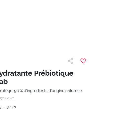
dratante Prébiotique
hab
rotège. 96 % d’ingrédients d’origine naturelle
T3A16A001
5
-
3
avis