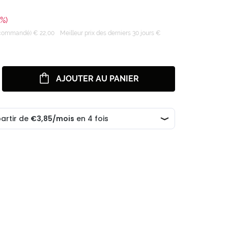
0%)
recommandé) € 22,00
Meilleur prix des derniers 30 jours €
AJOUTER AU PANIER