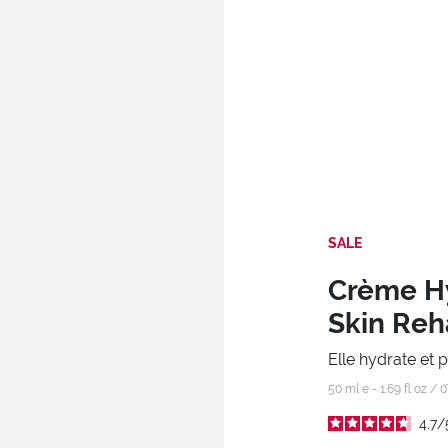
SALE
Crème Hy
Skin Re
Elle hydrate et p
50 ml e - 1.69 fl oz /
0
4.7
/