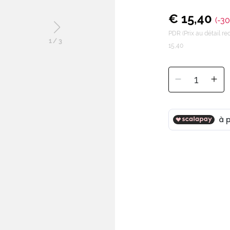
€ 15,40
(-3
PDR (Prix au détail 
1
/
3
15,40
1