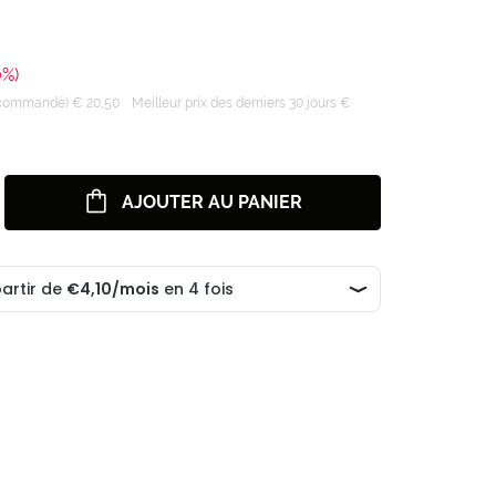
0%)
recommandé) € 20,50
Meilleur prix des derniers 30 jours €
AJOUTER AU PANIER