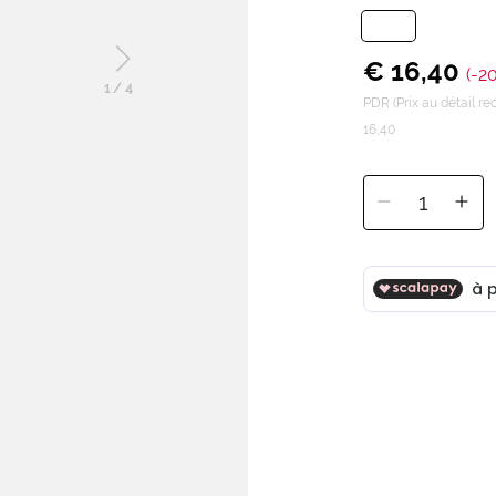
€ 16,40
(-2
1
/
4
PDR (Prix au détail 
16,40
1