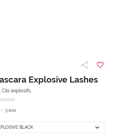
scara Explosive Lashes
Cils explosifs.
0250A110
-
3
avis
EXPLOSIVE BLACK