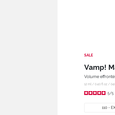
SALE
Vamp! Ma
Volume effronté. 
12 ml / 0.40 fl oz /
04
5
/
5
110 - 