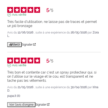
5
/
5
Avis vérifié
Très facile d'utilisation, ne laisse pas de traces et permet 
un joli bronzage
Avis du
12/06/2026
, suite à une expérience du
26/05/2026
par
Zora
L.
Utile
(0)
Signaler
5
/
5
Avis vérifié
Très bon et contente car c'est un spray protecteur qui, si 
on l'utilise sur le visage et le cou, est transparent et ne 
tache pas les vêtements.
Avis du
21/05/2026
, suite à une expérience du
30/04/2026
par
Irina
D.
pupa.it (it)
Voir l’avis d’origine
Signaler