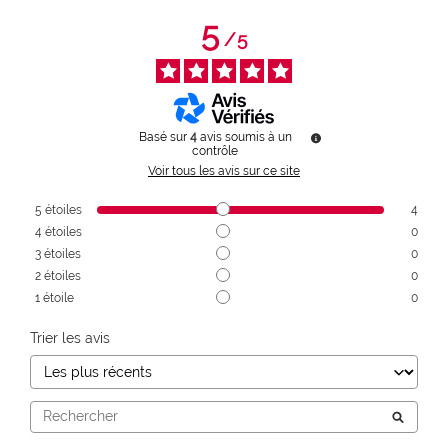
5
/
5
Basé sur
4
avis soumis à un
contrôle
Voir tous les avis sur ce site
5
étoiles
4
4
étoiles
0
3
étoiles
0
2
étoiles
0
1
étoile
0
Trier les avis