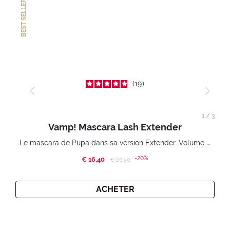
BEST SELLER
19
1
/
3
Vamp! Mascara Lash Extender
Le mascara de Pupa dans sa version Extender. Volume extension 3D. Des cils amplifiés et liftés à l’infini.
-20%
€ 16,40
Price reduced from
to
€ 20,50
ACHETER