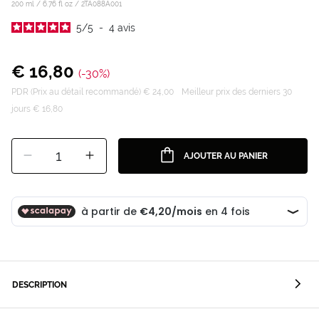
200 ml / 6.76 fl oz /
2TA088A001
5
/
5
-
4
avis
€ 16,80
(-30%)
PDR (Prix au détail recommandé) € 24,00
Meilleur prix des derniers 30
jours € 16,80
1
AJOUTER AU PANIER
DESCRIPTION