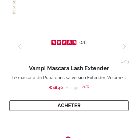
BEST SELLER
19
1
/
3
Vamp! Mascara Lash Extender
Le mascara de Pupa dans sa version Extender. Volume extension 3D. Des cils amplifiés et liftés à l’infini.
-20%
€ 16,40
Price reduced from
to
€ 20,50
ACHETER