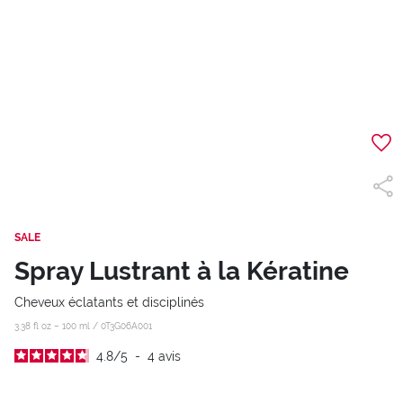
SALE
Spray Lustrant à la Kératine
Cheveux éclatants et disciplinés
3.38 fl oz – 100 ml /
0T3G06A001
4.8
/
5
-
4
avis