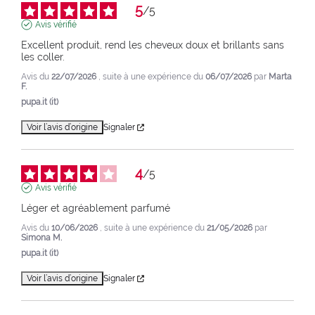
5
/
5
Avis vérifié
Excellent produit, rend les cheveux doux et brillants sans 
les coller.
Avis du
22/07/2026
, suite à une expérience du
06/07/2026
par
Marta
F.
pupa.it (it)
Voir l’avis d’origine
Signaler
4
/
5
Avis vérifié
Léger et agréablement parfumé
Avis du
10/06/2026
, suite à une expérience du
21/05/2026
par
Simona M.
pupa.it (it)
Voir l’avis d’origine
Signaler