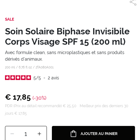
SALE
Soin Solaire Biphase Invisibile
Corps Visage SPF 15 (200 ml)
Avec formule clean, sans microplastiques et sans produits
dérivés d’animaux.
200 ml / 6.76 fl oz /
2TA080A001
5
/
5
-
2
avis
€ 17,85
(-30%)
PDR (Prix au détail recommandé) € 25,50
Meilleur prix des derniers 30
jours € 17,85
1
AJOUTER AU PANIER