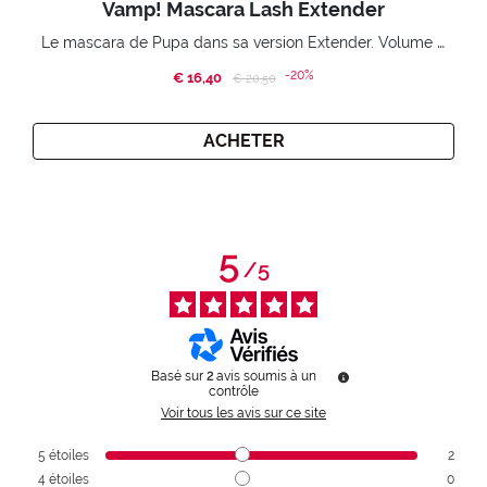
Vamp! Mascara Lash Extender
Le mascara de Pupa dans sa version Extender. Volume extension 3D. Des cils amplifiés et liftés à l’infini.
-20%
€ 16,40
Price reduced from
to
€ 20,50
ACHETER
5
/
5
Basé sur
2
avis soumis à un
contrôle
Voir tous les avis sur ce site
5
étoiles
2
4
étoiles
0