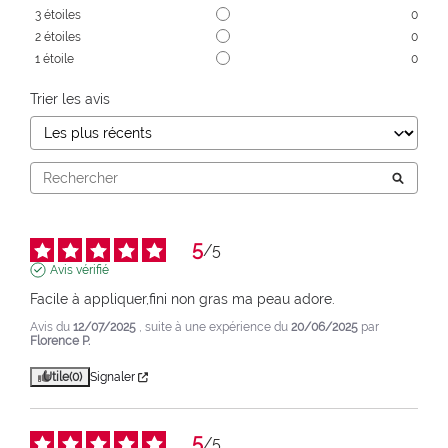
3
étoiles
0
2
étoiles
0
1
étoile
0
Trier les avis
5
/
5
Avis vérifié
Facile à appliquer,fini non gras ma peau adore.
Avis du
12/07/2025
, suite à une expérience du
20/06/2025
par
Florence P.
Utile
(0)
Signaler
5
/
5