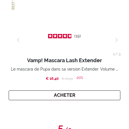
19
1
/
3
Vamp! Mascara Lash Extender
Le mascara de Pupa dans sa version Extender. Volume extension 3D. Des cils amplifiés et liftés à l’infini.
-20%
€ 16,40
Price reduced from
to
€ 20,50
ACHETER
5