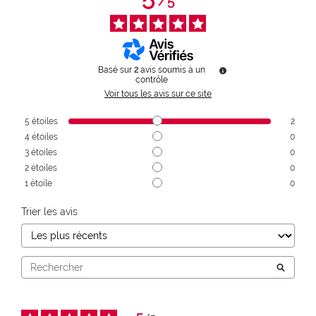
/
5
Basé sur
2
avis soumis à un
contrôle
Voir tous les avis sur ce site
5
étoiles
2
4
étoiles
0
3
étoiles
0
2
étoiles
0
1
étoile
0
Trier les avis