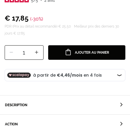
5
/
5
-
2
avis
€ 17,85
(-30%)
PDR (Prix au détail recommandé) € 25,50
Meilleur prix des derniers 30
jours € 17,85
1
AJOUTER AU PANIER
DESCRIPTION
ACTION