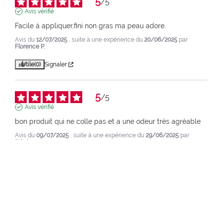
5
/
5
Avis vérifié
Facile à appliquer,fini non gras ma peau adore.
Avis du
12/07/2025
, suite à une expérience du
20/06/2025
par
Florence P.
Utile
(0)
Signaler
5
/
5
Avis vérifié
bon produit qui ne colle pas et a une odeur très agréable
Avis du
09/07/2025
, suite à une expérience du
29/06/2025
par
Edwige N.
Utile
(0)
Signaler
1