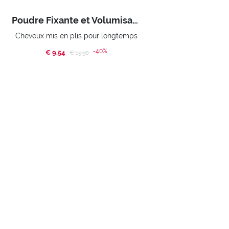
Poudre Fixante et Volumisante
Cheveux mis en plis pour longtemps
-40%
€ 9,54
Price reduced from
to
€ 15,90
ACHETER
Home
Promotions
LOVE YOUR HAIR
INSCRIVEZ-VOUS À LA
NEWSLETTER