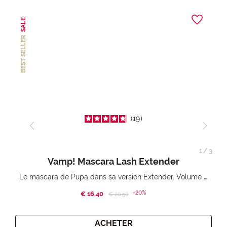
SALE
BEST SELLER
19
1
/
3
Vamp! Mascara Lash Extender
Le mascara de Pupa dans sa version Extender. Volume extension 3D. Des cils amplifiés et liftés à l’infini.
-20%
€ 16,40
Price reduced from
to
€ 20,50
ACHETER