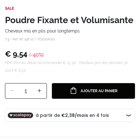
SALE
Poudre Fixante et Volumisante
Cheveux mis en plis pour longtemps
7 g - Net Wt .246 oz /
0T3G10A001
€ 9,54
(-40%)
PDR (Prix au détail recommandé) € 15,90
Meilleur prix des derniers 30
jours € 9,54
1
AJOUTER AU PANIER