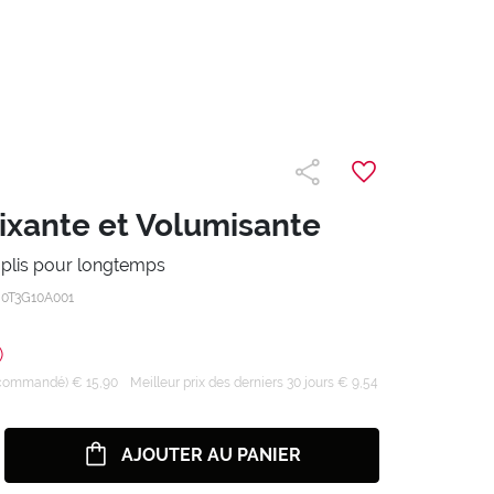
ixante et Volumisante
plis pour longtemps
/
0T3G10A001
)
recommandé) € 15,90
Meilleur prix des derniers 30 jours € 9,54
AJOUTER AU PANIER