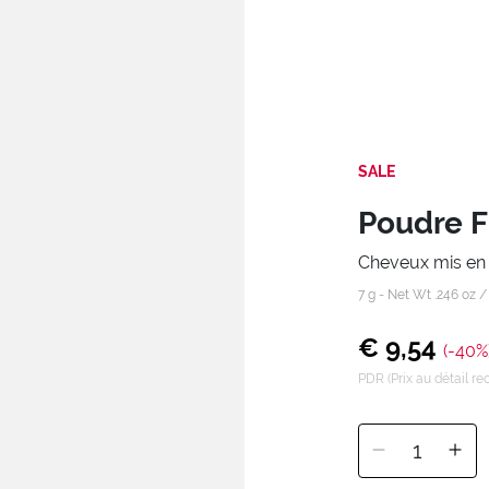
SALE
Poudre F
Cheveux mis en 
7 g - Net Wt .246 oz 
€ 9,54
(-40%
PDR (Prix au détail 
1