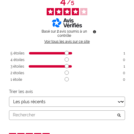
4
/
5
Basé sur
2
avis soumis à un
contrôle
Voir tous les avis sur ce site
5
étoiles
1
4
étoiles
0
3
étoiles
1
2
étoiles
0
1
étoile
0
Trier les avis