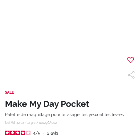
SALE
Make My Day Pocket
Palette de maquillage pour le visage, les yeux et les lèvres.
Net Wt .42 oz - 12 g e /
010296A002
4
/
5
-
2
avis