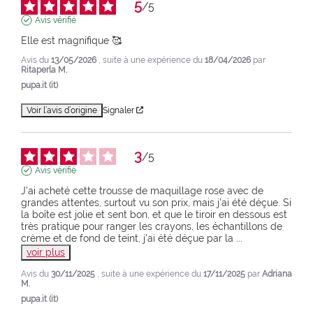
5
/
5
Avis vérifié
Elle est magnifique 🥰
Avis du
13/05/2026
, suite à une expérience du
18/04/2026
par
Ritaperla M.
pupa.it (it)
Voir l’avis d’origine
Signaler
3
/
5
Avis vérifié
J'ai acheté cette trousse de maquillage rose avec de 
grandes attentes, surtout vu son prix, mais j'ai été déçue. Si 
la boîte est jolie et sent bon, et que le tiroir en dessous est 
très pratique pour ranger les crayons, les échantillons de 
crème et de fond de teint, j'ai été déçue par la 
...
voir plus
Avis du
30/11/2025
, suite à une expérience du
17/11/2025
par
Adriana
M.
pupa.it (it)