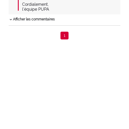
 Cordialement,

 l'équipe PUPA
Afficher les commentaires
1
VUS EN DERNIER