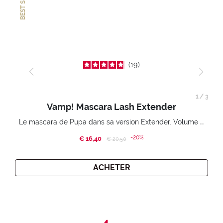
BEST SELLER
19
1
/
3
Vamp! Mascara Lash Extender
Le mascara de Pupa dans sa version Extender. Volume extension 3D. Des cils amplifiés et liftés à l’infini.
-20%
€ 16,40
Price reduced from
to
€ 20,50
ACHETER