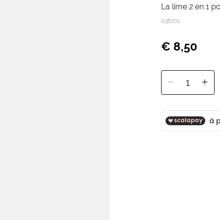
La lime 2 en 1 po
038701
€ 8,50
1