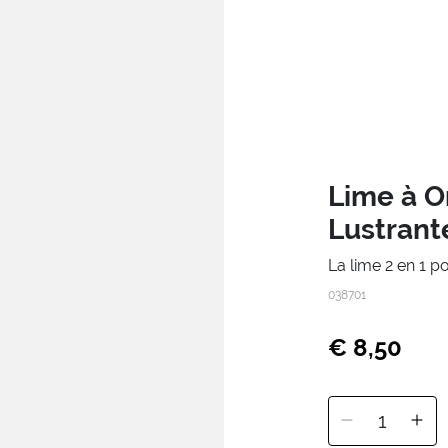
Lime à O
Lustrant
La lime 2 en 1 po
038701
€ 8,50
1