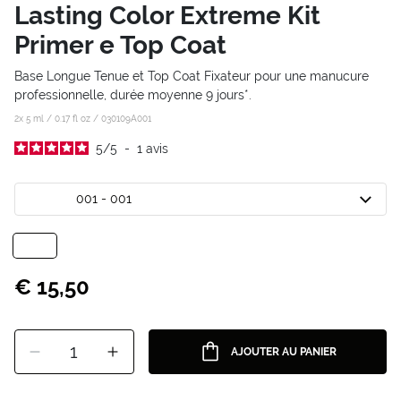
Lasting Color Extreme Kit
Primer e Top Coat
Base Longue Tenue et Top Coat Fixateur pour une manucure
professionnelle, durée moyenne 9 jours*.
2x 5 ml / 0.17 fl oz /
030109A001
5
/
5
-
1
avis
001 - 001
€ 15,50
1
AJOUTER AU PANIER