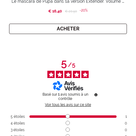
Le mascara de Pupa dans sa version Extender. Volume extension 3D. Des cils amplifiés et liftés à l’infini.
-20%
€ 16,40
Price reduced from
to
€ 20,50
ACHETER
5
/
5
Basé sur
1
avis soumis à un
contrôle
Voir tous les avis sur ce site
5
étoiles
1
4
étoiles
0
3
étoiles
0