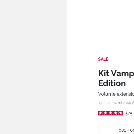
SALE
Kit Vamp
Edition
Volume extensio
.47 fl oz –14 ml /
040
5
/
5
001 - 0