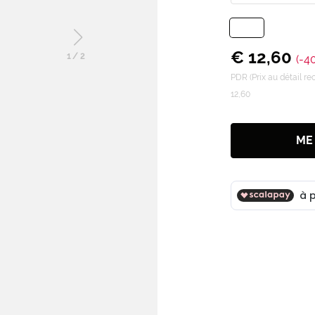
€ 12,60
1
/
2
(-4
PDR (Prix au détail 
12,60
ME