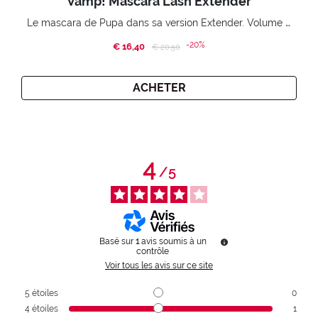
Vamp! Mascara Lash Extender
Le mascara de Pupa dans sa version Extender. Volume extension 3D. Des cils amplifiés et liftés à l’infini.
-20%
€ 16,40
Price reduced from
to
€ 20,50
ACHETER
4
/
5
Basé sur
1
avis soumis à un
contrôle
Voir tous les avis sur ce site
5
étoiles
0
4
étoiles
1