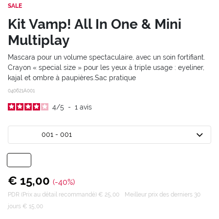
SALE
Kit Vamp! All In One & Mini
Multiplay
Mascara pour un volume spectaculaire, avec un soin fortifiant.
Crayon « special size » pour les yeux à triple usage : eyeliner,
kajal et ombre à paupières.Sac pratique
040621A001
4
/
5
-
1
avis
001 - 001
€ 15,00
(-40%)
PDR (Prix au détail recommandé) € 25,00
Meilleur prix des derniers 30
jours € 15,00