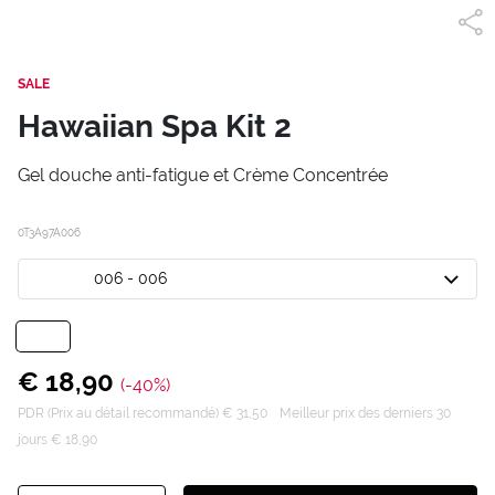
SALE
Hawaiian Spa Kit 2
Gel douche anti-fatigue et Crème Concentrée
0T3A97A006
006 - 006
€ 18,90
(-40%)
PDR (Prix au détail recommandé) € 31,50
Meilleur prix des derniers 30
jours € 18,90