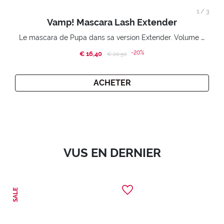
1
/
3
Vamp! Mascara Lash Extender
Le mascara de Pupa dans sa version Extender. Volume extension 3D. Des cils amplifiés et liftés à l’infini.
-20%
€ 16,40
Price reduced from
to
€ 20,50
ACHETER
VUS EN DERNIER
SALE