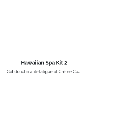
Hawaiian Spa Kit 2
Gel douche anti-fatigue et Crème Concentrée
-40%
€ 18,90
Price reduced from
to
€ 31,50
ACHETER