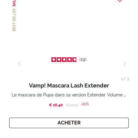
SALE
BEST SELLER
19
1
/
3
Vamp! Mascara Lash Extender
Le mascara de Pupa dans sa version Extender. Volume extension 3D. Des cils amplifiés et liftés à l’infini.
-20%
€ 16,40
Price reduced from
to
€ 20,50
ACHETER