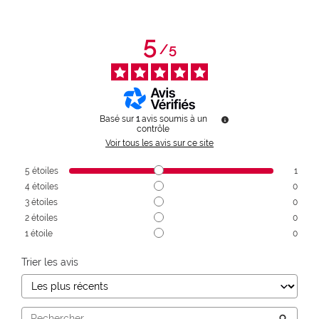
5
/
5
Basé sur
1
avis soumis à un
contrôle
Voir tous les avis sur ce site
5
étoiles
1
4
étoiles
0
3
étoiles
0
2
étoiles
0
1
étoile
0
Trier les avis