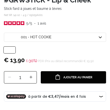
#GRWSTICK - Lip & Cheek
Stick fard à joues et baume à lèvres
Net Wt .141 oz – 4 g /
050251A001
5
/
5
-
1
avis
001 - HOT COOKIE
€ 13,90
(-30%)
PDR (Prix au détail recommandé) € 19,90
1
AJOUTER AU PANIER