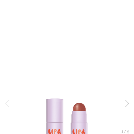
1
/
5