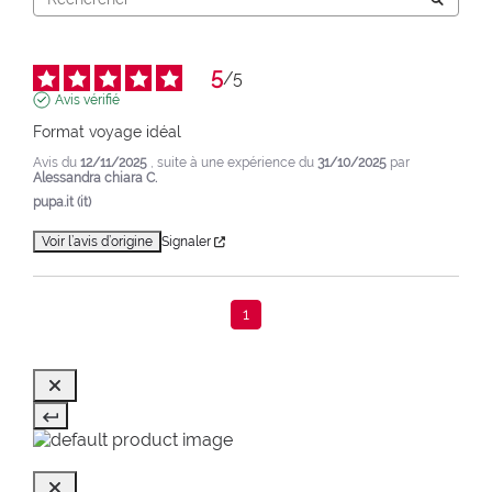
5
/
5
Avis vérifié
Format voyage idéal
Avis du
12/11/2025
, suite à une expérience du
31/10/2025
par
Alessandra chiara C.
pupa.it (it)
Voir l’avis d’origine
Signaler
1