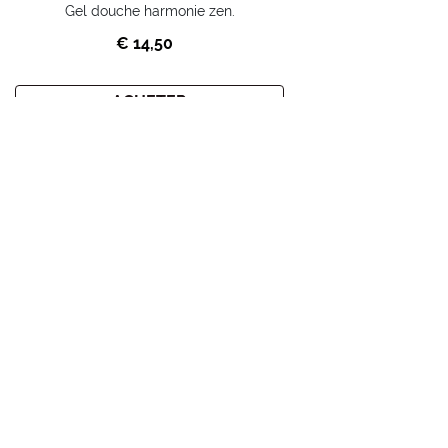
Gel douche harmonie zen.
€ 14,50
ACHETER
Home
Promotions
CHOOSETOLOVE
INSCRIVEZ-VOUS À LA
NEWSLETTER