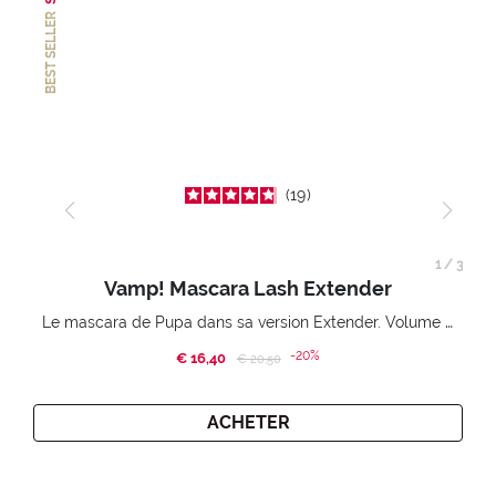
BEST SELLER
19
1
/
3
Vamp! Mascara Lash Extender
Le mascara de Pupa dans sa version Extender. Volume extension 3D. Des cils amplifiés et liftés à l’infini.
-20%
€ 16,40
Price reduced from
to
€ 20,50
ACHETER