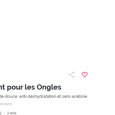
nt pour les Ongles
de douce, anti-déshydratation et sans acétone.
30025001
5
-
2
avis