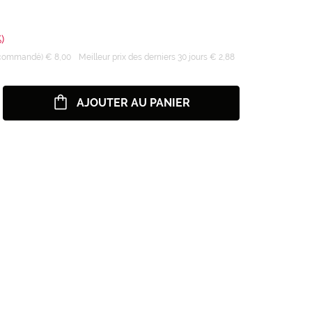
)
recommandé) € 8,00
Meilleur prix des derniers 30 jours € 2,88
AJOUTER AU PANIER