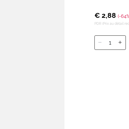
€ 2,88
(-64%
PDR (Prix au détail 
1