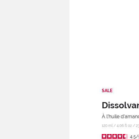
SALE
Dissolva
À l’huile d’aman
120 ml / 4.06 fl oz /
2
4.5
/