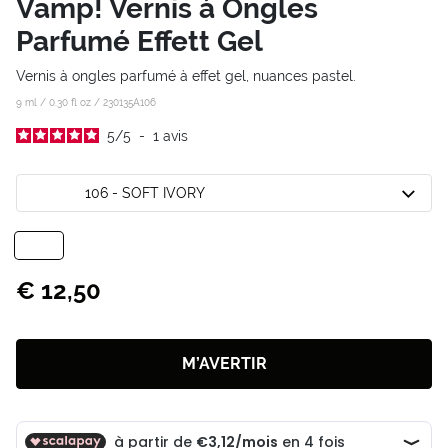
Vamp! Vernis à Ongles
Parfumé Effett Gel
Vernis à ongles parfumé à effet gel, nuances pastel.
9 ml / 0.30 fl oz /
230135A106
5
/
5
-
1
avis
106 - SOFT IVORY
€ 12,50
M’AVERTIR