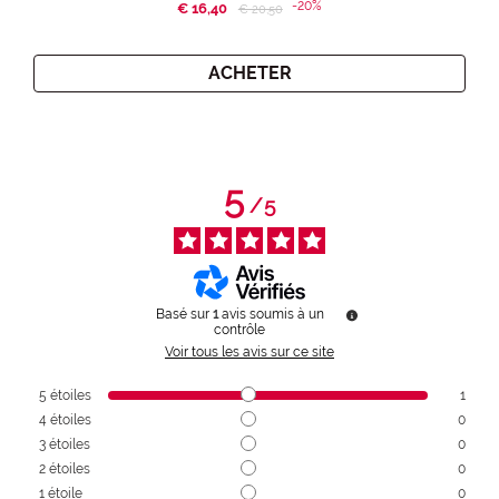
-20%
€ 16,40
Price reduced from
to
€ 20,50
ACHETER
5
/
5
Basé sur
1
avis soumis à un
contrôle
Voir tous les avis sur ce site
5
étoiles
1
4
étoiles
0
3
étoiles
0
2
étoiles
0
1
étoile
0