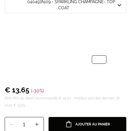
040497A109 - SPARKLING CHAMPAGNE- TOP
COAT
€ 13,65
(-30%)
PDR (Prix au détail recommandé) € 19,50
Meilleur prix des derniers 30
jours € 13,65
1
AJOUTER AU PANIER