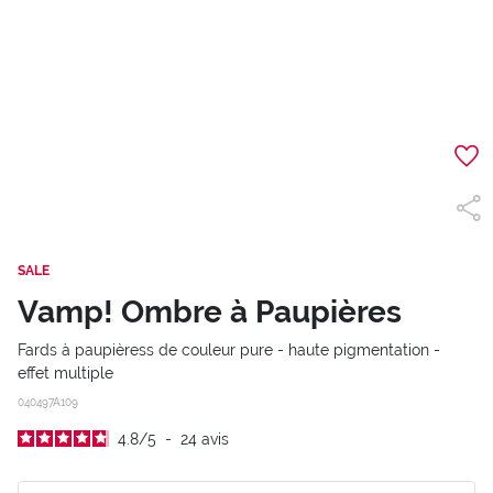
SALE
Vamp! Ombre à Paupières
Fards à paupièress de couleur pure - haute pigmentation -
effet multiple
040497A109
4.8
/
5
-
24
avis