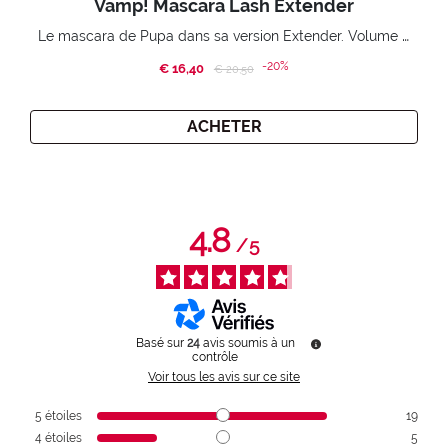
Vamp! Mascara Lash Extender
Le mascara de Pupa dans sa version Extender. Volume extension 3D. Des cils amplifiés et liftés à l’infini.
-20%
€ 16,40
Price reduced from
to
€ 20,50
ACHETER
4.8
/
5
Basé sur
24
avis soumis à un
contrôle
Voir tous les avis sur ce site
5
étoiles
19
4
étoiles
5