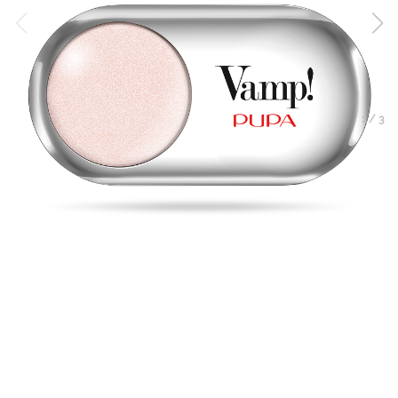
1
/
3