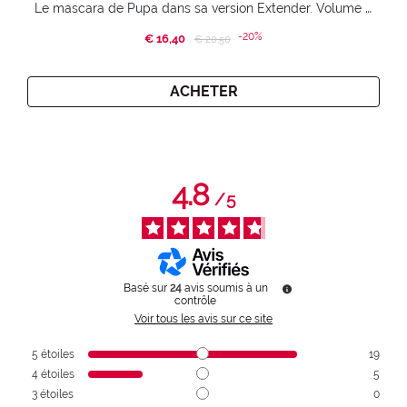
Le mascara de Pupa dans sa version Extender. Volume extension 3D. Des cils amplifiés et liftés à l’infini.
-20%
€ 16,40
Price reduced from
to
€ 20,50
ACHETER
4.8
/
5
Basé sur
24
avis soumis à un
contrôle
Voir tous les avis sur ce site
5
étoiles
19
4
étoiles
5
3
étoiles
0