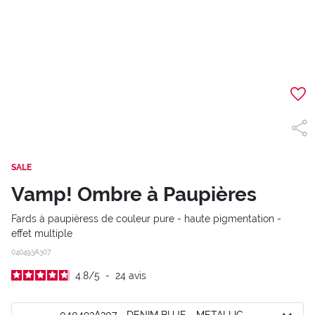
SALE
Vamp! Ombre à Paupières
Fards à paupièress de couleur pure - haute pigmentation -
effet multiple
040493A307
4.8
/
5
-
24
avis
040493A307 - DENIM BLUE - METALLIC