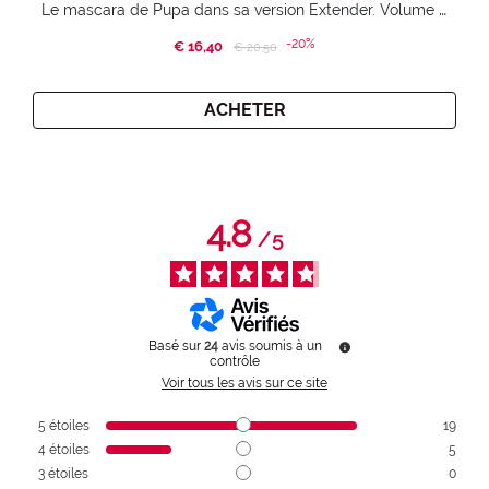
Le mascara de Pupa dans sa version Extender. Volume extension 3D. Des cils amplifiés et liftés à l’infini.
-20%
€ 16,40
Price reduced from
to
€ 20,50
ACHETER
4.8
/
5
Basé sur
24
avis soumis à un
contrôle
Voir tous les avis sur ce site
5
étoiles
19
4
étoiles
5
3
étoiles
0