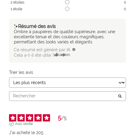
2
étoiles
0
1
étoile
0
Résumé des avis
Ombre à paupières de qualité supérieure, avec une
excellente tenue et des couleurs magnifiques,
permettant des looks variés et élégants.
Ce résumé est généré par IA
Cela a-t-il été utile ?
Oui
Non
Trier les avis
5
/
5
Avis vérifié
J'ai acheté le 205