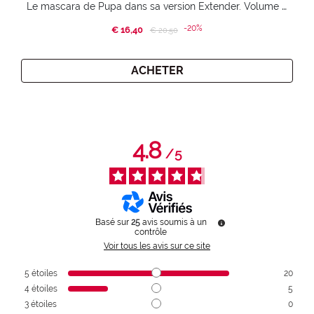
Le mascara de Pupa dans sa version Extender. Volume extension 3D. Des cils amplifiés et liftés à l’infini.
-20%
€ 16,40
Price reduced from
to
€ 20,50
ACHETER
4.8
/
5
Basé sur
25
avis soumis à un
contrôle
Voir tous les avis sur ce site
5
étoiles
20
4
étoiles
5
3
étoiles
0