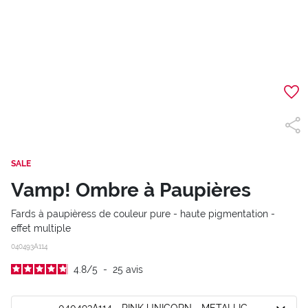
SALE
Vamp! Ombre à Paupières
Fards à paupièress de couleur pure - haute pigmentation -
effet multiple
040493A114
4.8
/
5
-
25
avis
040493A114 - PINK UNICORN - METALLIC