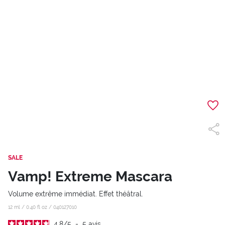
SALE
Vamp! Extreme Mascara
Volume extrême immédiat. Effet théâtral.
12 ml / 0.40 fl oz /
040127010
4.8
/
5
-
5
avis