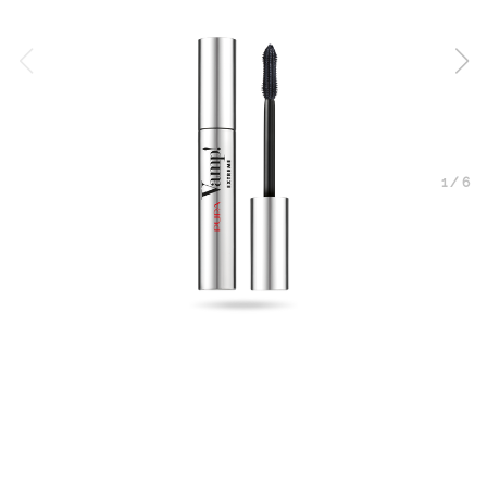
1
/
6