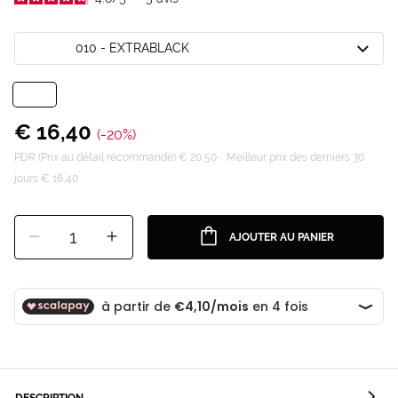
010 - EXTRABLACK
€ 16,40
(-20%)
PDR (Prix au détail recommandé) € 20,50
Meilleur prix des derniers 30
jours € 16,40
1
AJOUTER AU PANIER
DESCRIPTION