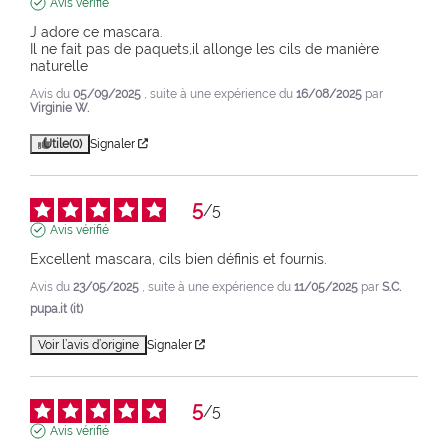
Avis vérifié
J adore ce mascara.

Il ne fait pas de paquets,il allonge les cils de manière 
naturelle
Avis du
05/09/2025
, suite à une expérience du
16/08/2025
par
Virginie W.
Utile
(0)
Signaler
5
/
5
Avis vérifié
Excellent mascara, cils bien définis et fournis.
Avis du
23/05/2025
, suite à une expérience du
11/05/2025
par
S.C.
pupa.it (it)
Voir l’avis d’origine
Signaler
5
/
5
Avis vérifié