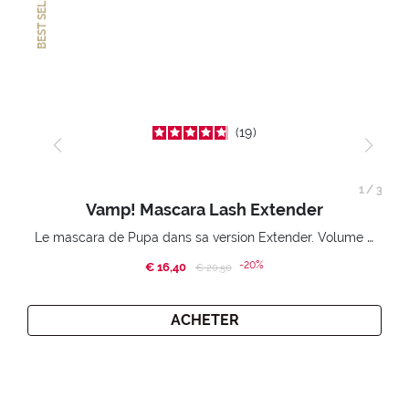
BEST SELLER
19
1
/
3
Vamp! Mascara Lash Extender
Le mascara de Pupa dans sa version Extender. Volume extension 3D. Des cils amplifiés et liftés à l’infini.
-20%
€ 16,40
Price reduced from
to
€ 20,50
ACHETER