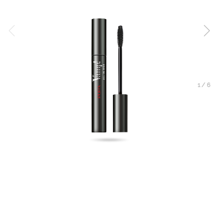
1
/
6