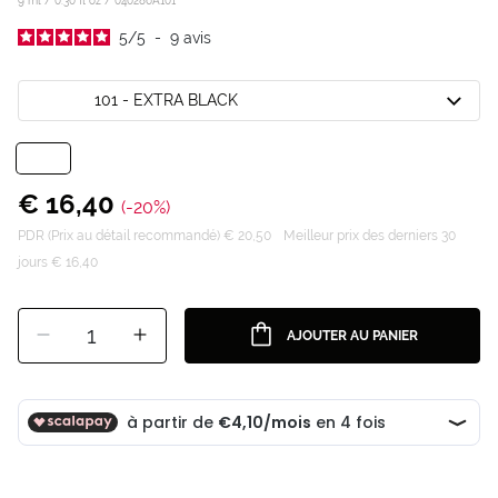
9 ml / 0.30 fl oz /
040286A101
5
/
5
-
9
avis
101 - EXTRA BLACK
€ 16,40
(-20%)
PDR (Prix au détail recommandé) € 20,50
Meilleur prix des derniers 30
jours € 16,40
1
AJOUTER AU PANIER