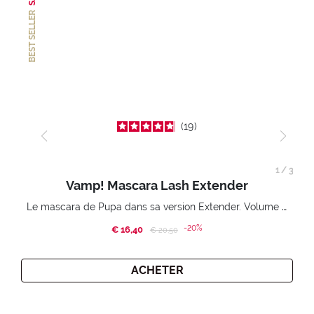
BEST SELLER
19
1
/
3
Vamp! Mascara Lash Extender
Le mascara de Pupa dans sa version Extender. Volume extension 3D. Des cils amplifiés et liftés à l’infini.
-20%
€ 16,40
Price reduced from
to
€ 20,50
ACHETER