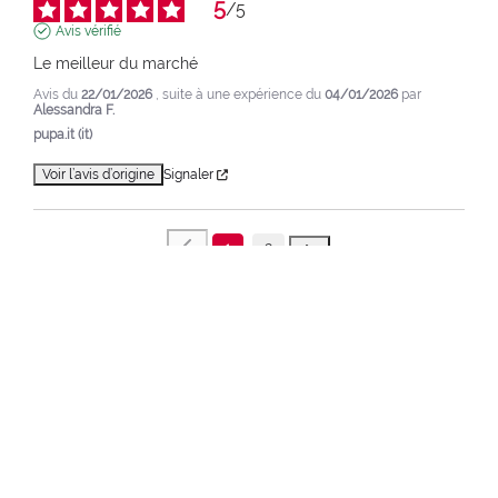
5
/
5
Avis vérifié
Le meilleur du marché
Avis du
22/01/2026
, suite à une expérience du
04/01/2026
par
Alessandra F.
pupa.it (it)
Voir l’avis d’origine
Signaler
1
2