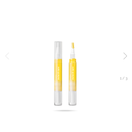
1
/
3