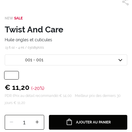
NEW
SALE
Twist And Care
Huile ongles et cuticules
.13 fl oz – 4 ml /
030185A001
001 - 001
€ 11,20
(-20%)
PDR (Prix au détail recommandé) € 14,00
Meilleur prix des derniers 30
jours € 11,20
1
AJOUTER AU PANIER