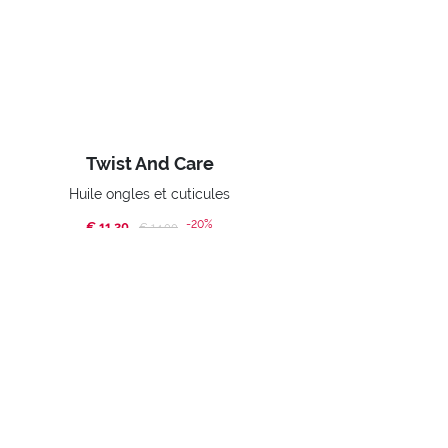
Twist And Care
Huile ongles et cuticules
-20%
€ 11,20
Price reduced from
to
€ 14,00
ACHETER
Home
Editions Limitées
Nail Therapy