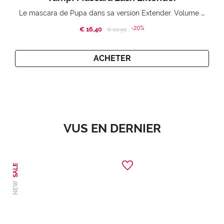
Le mascara de Pupa dans sa version Extender. Volume extension 3D. Des cils amplifiés et liftés à l’infini.
-20%
€ 16,40
Price reduced from
to
€ 20,50
ACHETER
VUS EN DERNIER
SALE
NEW