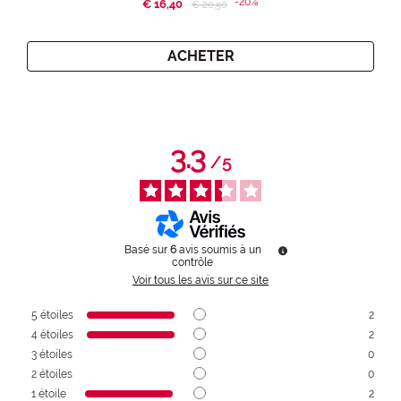
-20%
€ 16,40
Price reduced from
to
€ 20,50
ACHETER
3.3
/
5
Basé sur
6
avis soumis à un
contrôle
Voir tous les avis sur ce site
5
étoiles
2
4
étoiles
2
3
étoiles
0
2
étoiles
0
1
étoile
2