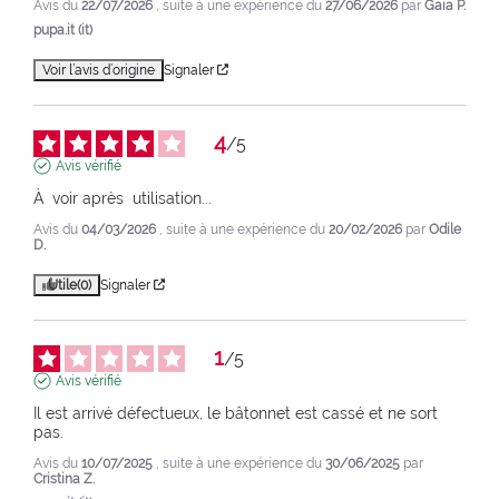
Avis du
22/07/2026
, suite à une expérience du
27/06/2026
par
Gaia P.
pupa.it (it)
Voir l’avis d’origine
Signaler
4
/
5
Avis vérifié
À  voir après  utilisation...
Avis du
04/03/2026
, suite à une expérience du
20/02/2026
par
Odile
D.
Utile
(0)
Signaler
1
/
5
Avis vérifié
Il est arrivé défectueux, le bâtonnet est cassé et ne sort 
pas.
Avis du
10/07/2025
, suite à une expérience du
30/06/2025
par
Cristina Z.