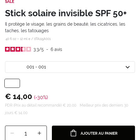
SALE
Stick solaire invisible SPF 50+
Il protège le visage, les grains de beauté, les cicatrices, les
taches, les tatouages
.40 fl oz – 12 ml e /
0TA115A001
3.3
/
5
-
6
avis
001 - 001
€ 14,00
(-30%)
PDR (Prix au détail recommandé) € 20,00
Meilleur prix des derniers 30
jours € 14,00
1
AJOUTER AU PANIER