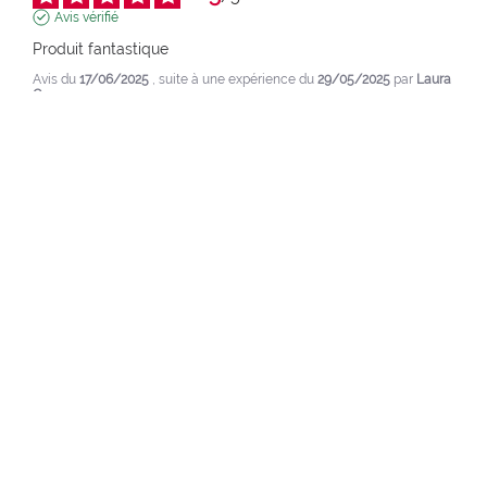
Avis vérifié
Produit fantastique
Avis du
17/06/2025
, suite à une expérience du
29/05/2025
par
Laura
C.
pupa.it (it)
Voir l’avis d’origine
Signaler
1
2