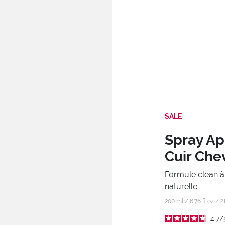
SALE
Spray Apr
Cuir Che
Formule clean à
naturelle.
200 ml / 6.76 fl oz /
2
4.7
/