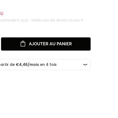
%)
recommandé) € 25,50
Meilleur prix des derniers 30 jours €
AJOUTER AU PANIER