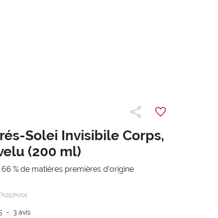
és-Solei Invisibile Corps,
velu (200 ml)
 66 % de matières premières d’origine
TA097A001
5
-
3
avis