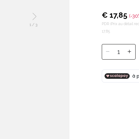
€ 17,85
(-30
PDR (Prix au détail 
1
/
3
17,85
1