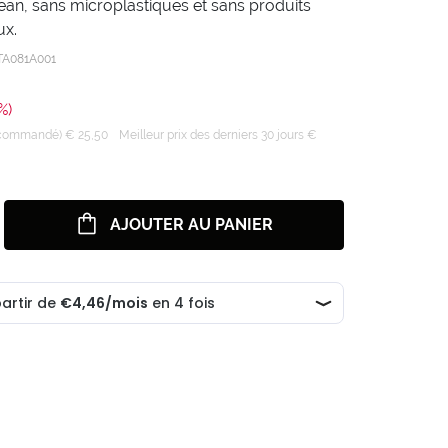
ean, sans microplastiques et sans produits
ux.
TA081A001
%)
recommandé) € 25,50
Meilleur prix des derniers 30 jours €
AJOUTER AU PANIER