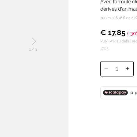
Avec formule cl
dérivés d’anima
200 ml / 6.76 fl oz /
2
€ 17,85
(-30
PDR (Prix au détail 
17,85
1
/
3
1