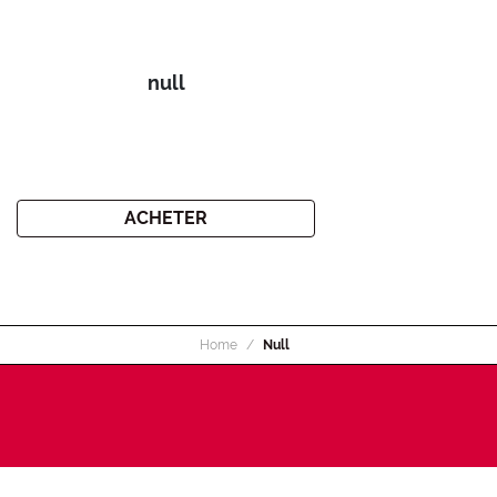
null
ACHETER
Home
Null
INSCRIVEZ-VOUS À LA