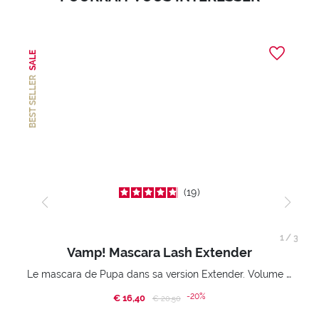
SALE
BEST SELLER
19
1
/
3
Vamp! Mascara Lash Extender
Le mascara de Pupa dans sa version Extender. Volume extension 3D. Des cils amplifiés et liftés à l’infini.
-20%
€ 16,40
Price reduced from
to
€ 20,50